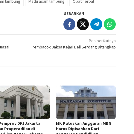
sam lambung
Madu asam lambung
Obat herbal
SEBARKAN
Pos berikutnya
uasai
Pembacok Jaksa Kejari Deli Serdang Ditangkap
Pemprov DKI Jakarta
MK Putuskan Anggaran MBG
an Praperadilan di
Harus Dipisahkan Dari
adilan Negeri Jakarta
Anggaran Pendidikan