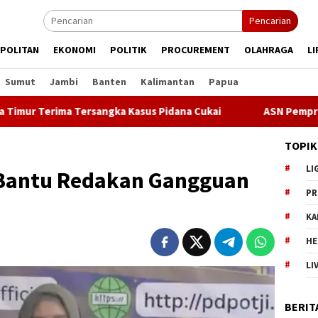
Pencarian
POLITAN
EKONOMI
POLITIK
PROCUREMENT
OLAHRAGA
LI
Sumut
Jambi
Banten
Kalimantan
Papua
rima Tersangka Kasus Pidana Cukai
ASN Pemprov DKI Jakar
TOPIK
LI
 Bantu Redakan Gangguan
PR
KA
HE
LI
BERIT