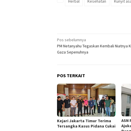
Herbal
Kesehatan
Kunyit a
Navigasi
Pos sebelumnya
PM Netanyahu Tegaskan Kembali Niatnya K
pos
Gaza Sepenuhnya
POS TERKAIT
ASN 
Kejari Jakarta Timur Terima
Ajuk
Tersangka Kasus Pidana Cukai
Peng