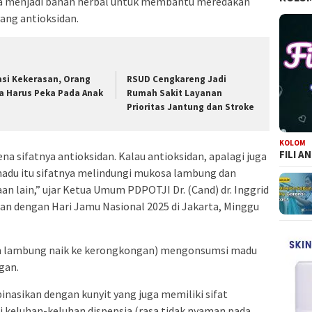
a menjadi bahan herbal untuk membantu meredakan
ang antioksidan.
asi Kekerasan, Orang
RSUD Cengkareng Jadi
a Harus Peka Pada Anak
Rumah Sakit Layanan
Prioritas Jantung dan Stroke
KOLOM
FILI A
na sifatnya antioksidan. Kalau antioksidan, apalagi juga
madu itu sifatnya melindungi mukosa lambung dan
n lain,” ujar Ketua Umum PDPOTJI Dr. (Cand) dr. Inggrid
tan dengan Hari Jamu Nasional 2025 di Jakarta, Minggu
m lambung naik ke kerongkongan) mengonsumsi madu
gan.
nasikan dengan kunyit yang juga memiliki sifat
keluhan-keluhan dispepsia (rasa tidak nyaman pada