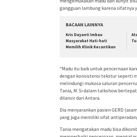
mengemukakan madu dan kunyit bis
gangguan lambung karena sifatnya y
BACAAN LAINNYA
Kris Dayanti Imbau
At
Masyarakat Hati-hati
Tu
Memilih Klinik Kecantikan
“Madu itu baik untuk pencernaan kare
dengan konsistensi tekstur seperti 
melindungi mukosa saluran pencernaa
Tania, M. Si dalam talkshow bertepa
dilansir dari Antara.
Dia menyarankan pasien GERD (asa
yang juga memiliki sifat antiperadan
Tania mengatakan madu bisa dikombi
memperbaiki pencernaan, mengatasi 