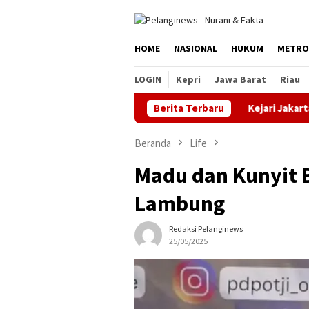
Loncat
ke
konten
HOME
NASIONAL
HUKUM
METRO
LOGIN
Kepri
Jawa Barat
Riau
Berita Terbaru
Kejari Jakarta Timur Te
Beranda
Life
Madu dan Kunyit
Lambung
Redaksi Pelanginews
25/05/2025