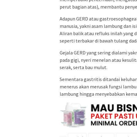
perut bagian atas), membantu peny
Adapun GERD atau gastroesophageal
manusia, yakni asam lambung dan isi
Aliran balik atau refluks inilah yan
seperti terbakar di bawah tulang dad
Gejala GERD yang sering dialami yakni
pada gigi, nyeri menelan atau kesuli
serak, serta bau mulut.
Sementara gastritis ditandai keluhan 
menerus akan merusak fungsi Iambun
lambung hingga menyebabkan kemat