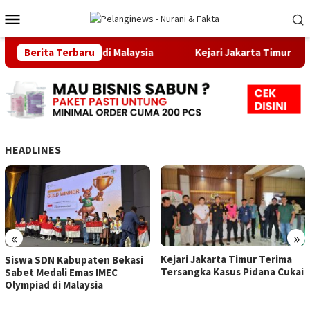
Loncat
Menu
ke
Mobile
konten
 IMEC Olympiad di Malaysia
Berita Terbaru
Kejari Jakarta Timur Terima 
HEADLINES
«
»
Kejari Jakarta Timur Terima
Siswa SDN Kabupaten Bekasi
Tersangka Kasus Pidana Cukai
Sabet Medali Emas IMEC
Olympiad di Malaysia