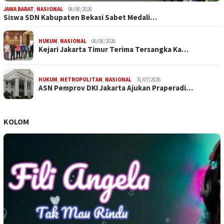
JAWA BARAT
,
NASIONAL
08/08/2026
Siswa SDN Kabupaten Bekasi Sabet Medali…
HUKUM
,
NASIONAL
06/08/2026
Kejari Jakarta Timur Terima Tersangka Ka…
HUKUM
,
METROPOLITAN
,
NASIONAL
31/07/2026
ASN Pemprov DKI Jakarta Ajukan Praperadi…
KOLOM