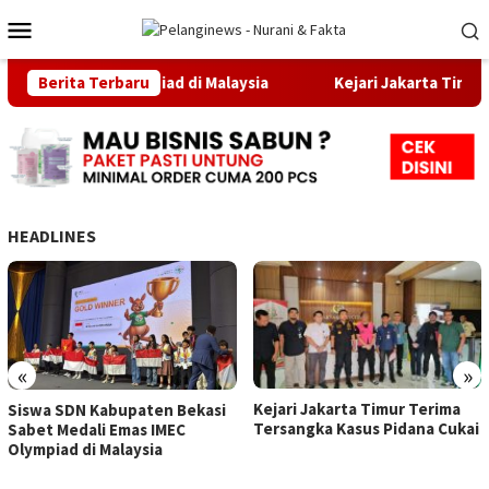
Loncat
Menu
ke
Mobile
konten
mas IMEC Olympiad di Malaysia
Berita Terbaru
Kejari Jakarta Timur Teri
HEADLINES
«
»
Kejari Jakarta Timur Terima
Siswa SDN Kabupaten Bekasi
Tersangka Kasus Pidana Cukai
Sabet Medali Emas IMEC
Olympiad di Malaysia