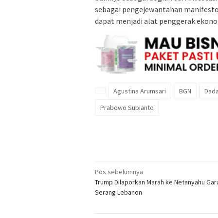
sebagai pengejewantahan manifesto 
dapat menjadi alat penggerak ekonom
Agustina Arumsari
BGN
Dada
Prabowo Subianto
Navigasi
Pos sebelumnya
Trump Dilaporkan Marah ke Netanyahu Gar
pos
Serang Lebanon