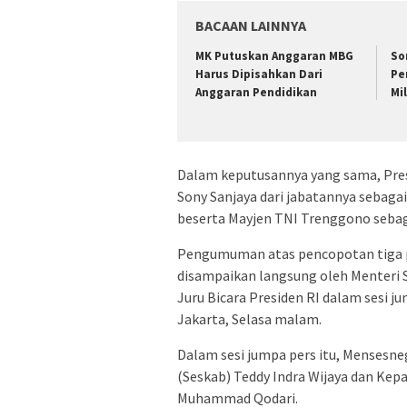
BACAAN LAINNYA
MK Putuskan Anggaran MBG
So
Harus Dipisahkan Dari
Pe
Anggaran Pendidikan
Mi
Dalam keputusannya yang sama, Pre
Sony Sanjaya dari jabatannya sebag
beserta Mayjen TNI Trenggono sebag
Pengumuman atas pencopotan tiga p
disampaikan langsung oleh Menteri S
Juru Bicara Presiden RI dalam sesi j
Jakarta, Selasa malam.
Dalam sesi jumpa pers itu, Mensesne
(Seskab) Teddy Indra Wijaya dan Ke
Muhammad Qodari.