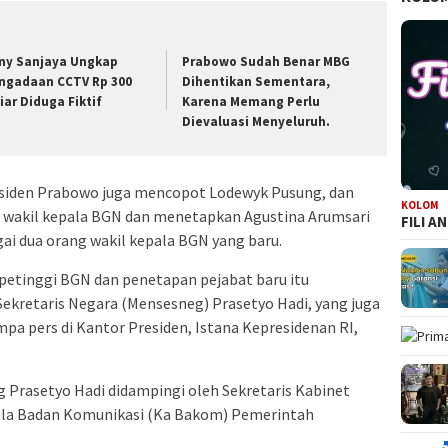
ny Sanjaya Ungkap
Prabowo Sudah Benar MBG
ngadaan CCTV Rp 300
Dihentikan Sementara,
liar Diduga Fiktif
Karena Memang Perlu
Dievaluasi Menyeluruh.
siden Prabowo juga mencopot Lodewyk Pusung, dan
KOLOM
ai wakil kepala BGN dan menetapkan Agustina Arumsari
FILI A
ai dua orang wakil kepala BGN yang baru.
etinggi BGN dan penetapan pejabat baru itu
ekretaris Negara (Mensesneg) Prasetyo Hadi, yang juga
umpa pers di Kantor Presiden, Istana Kepresidenan RI,
g Prasetyo Hadi didampingi oleh Sekretaris Kabinet
pala Badan Komunikasi (Ka Bakom) Pemerintah