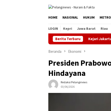
Loncat
ke
konten
HOME
NASIONAL
HUKUM
METRO
LOGIN
Kepri
Jawa Barat
Riau
Berita Terbaru
Kejari Jakarta Timur Terim
Beranda
Ekonomi
Presiden Prabowo
Hindayana
Redaksi Pelanginews
03/06/2026