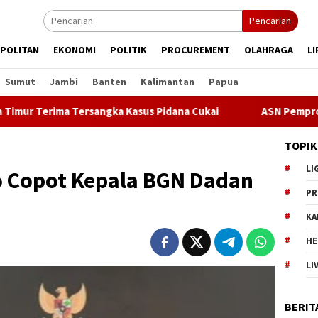
Pencarian
POLITAN
EKONOMI
POLITIK
PROCUREMENT
OLAHRAGA
LI
Sumut
Jambi
Banten
Kalimantan
Papua
a Tersangka Kasus Pidana Cukai
ASN Pemprov DKI Jakarta 
TOPIK
LI
 Copot Kepala BGN Dadan
PR
KA
HE
LI
BERIT