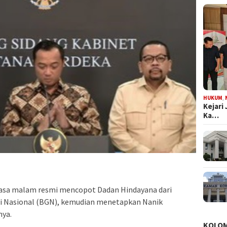
HUKUM
,
Kejari
Ka…
lasa malam resmi mencopot Dadan Hindayana dari
zi Nasional (BGN), kemudian menetapkan Nanik
nya.
KOLO