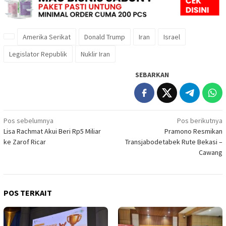
Amerika Serikat
Donald Trump
Iran
Israel
Legislator Republik
Nuklir Iran
SEBARKAN
Navigasi
Pos sebelumnya
Pos berikutnya
Lisa Rachmat Akui Beri Rp5 Miliar
Pramono Resmikan
pos
ke Zarof Ricar
Transjabodetabek Rute Bekasi –
Cawang
POS TERKAIT