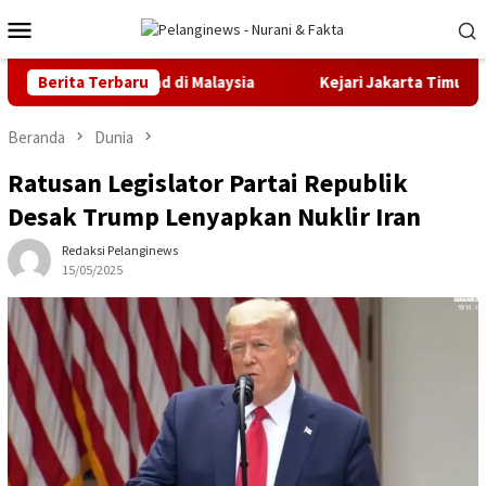
Loncat
Menu
ke
Mobile
konten
IMEC Olympiad di Malaysia
Berita Terbaru
Kejari Jakarta Timur Terima T
Beranda
Dunia
Ratusan Legislator Partai Republik
Desak Trump Lenyapkan Nuklir Iran
Redaksi Pelanginews
15/05/2025