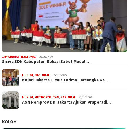
JAWA BARAT
,
NASIONAL
08/08/2026
Siswa SDN Kabupaten Bekasi Sabet Medali…
HUKUM
,
NASIONAL
06/08/2026
Kejari Jakarta Timur Terima Tersangka Ka…
HUKUM
,
METROPOLITAN
,
NASIONAL
31/07/2026
ASN Pemprov DKI Jakarta Ajukan Praperadi…
KOLOM