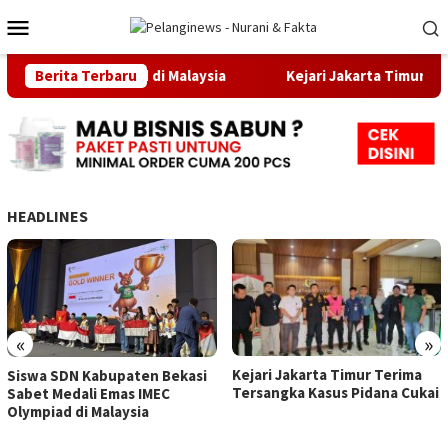
Loncat
Menu
ke
Mobile
konten
s IMEC Olympiad di Malaysia
Berita Terbaru
Kejari Jakarta Timur Terima
HEADLINES
«
»
Kejari Jakarta Timur Terima
Siswa SDN Kabupaten Bekasi
Tersangka Kasus Pidana Cukai
Sabet Medali Emas IMEC
Olympiad di Malaysia