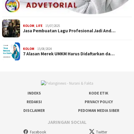
KOLOM
,
LIFE
15/07/2025
Jasa Pembuatan Lagu Profesional Jadi And…
KOLOM
15/08/2024
7 Alasan Merek UMKM Harus Didaftarkan da…
INDEKS
KODE ETIK
REDAKSI
PRIVACY POLICY
DISCLAIMER
PEDOMAN MEDIA SIBER
JARINGAN SOCIAL
Facebook
Twitter