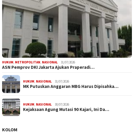
HUKUM
,
METROPOLITAN
,
NASIONAL
31/07/2026
ASN Pemprov DKI Jakarta Ajukan Praperadi…
HUKUM
,
NASIONAL
31/07/2026
MK Putuskan Anggaran MBG Harus Dipisahka…
HUKUM
,
NASIONAL
30/07/2026
Kejaksaan Agung Mutasi 90 Kajari, Ini Da…
KOLOM