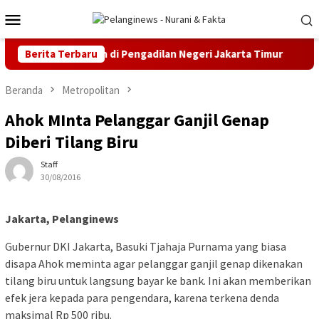
Loncat
Menu
ke
Mobile
konten
an Praperadilan di Pengadilan Negeri Jakarta Timur
Berita Terbaru
MK 
Beranda
Metropolitan
Ahok MInta Pelanggar Ganjil Genap
Diberi Tilang Biru
Staff
30/08/2016
Jakarta, Pelanginews
Gubernur DKI Jakarta, Basuki Tjahaja Purnama yang biasa
disapa Ahok meminta agar pelanggar ganjil genap dikenakan
tilang biru untuk langsung bayar ke bank. Ini akan memberikan
efek jera kepada para pengendara, karena terkena denda
maksimal Rp 500 ribu.