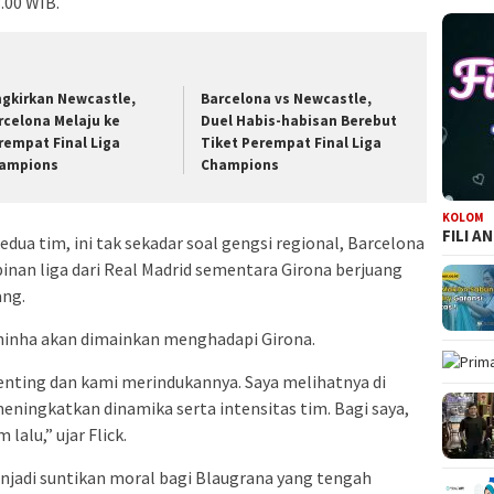
3.00 WIB.
ngkirkan Newcastle,
Barcelona vs Newcastle,
rcelona Melaju ke
Duel Habis-habisan Berebut
rempat Final Liga
Tiket Perempat Final Liga
ampions
Champions
KOLOM
FILI A
edua tim, ini tak sekadar soal gengsi regional, Barcelona
nan liga dari Real Madrid sementara Girona berjuang
ng.
hinha akan dimainkan menghadapi Girona.
enting dan kami merindukannya. Saya melihatnya di
eningkatkan dinamika serta intensitas tim. Bagi saya,
lalu,” ujar Flick.
enjadi suntikan moral bagi Blaugrana yang tengah