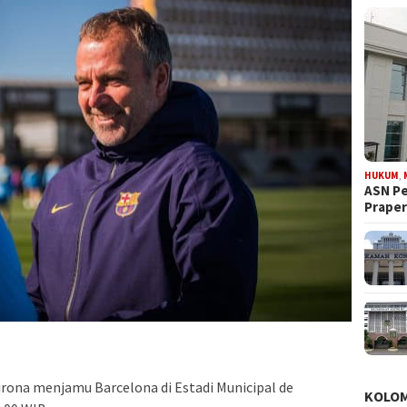
HUKUM
,
ASN Pe
Prape
irona menjamu Barcelona di Estadi Municipal de
KOLO