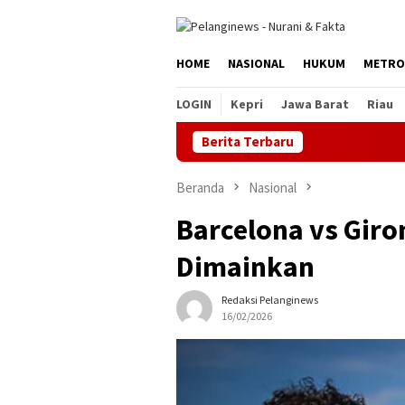
Loncat
ke
konten
HOME
NASIONAL
HUKUM
METRO
LOGIN
Kepri
Jawa Barat
Riau
Berita Terbaru
ASN Pemp
Beranda
Nasional
Barcelona vs Giro
Dimainkan
Redaksi Pelanginews
16/02/2026