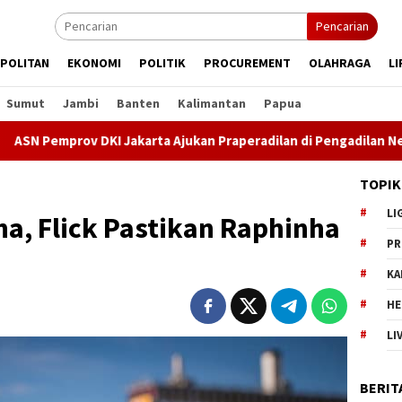
Pencarian
POLITAN
EKONOMI
POLITIK
PROCUREMENT
OLAHRAGA
LI
Sumut
Jambi
Banten
Kalimantan
Papua
rov DKI Jakarta Ajukan Praperadilan di Pengadilan Negeri Jakart
TOPIK
LI
na, Flick Pastikan Raphinha
PR
KA
HE
LI
BERIT