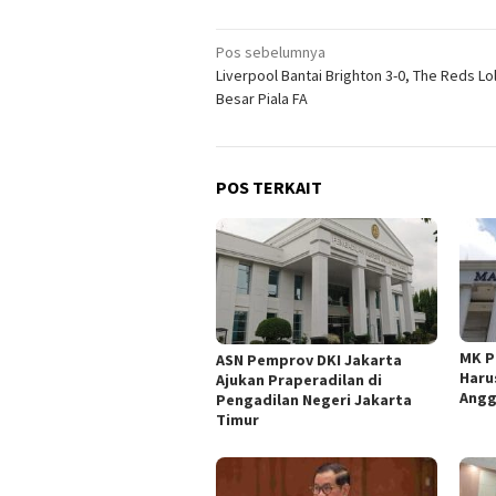
Navigasi
Pos sebelumnya
Liverpool Bantai Brighton 3-0, The Reds Lo
pos
Besar Piala FA
POS TERKAIT
MK P
ASN Pemprov DKI Jakarta
Haru
Ajukan Praperadilan di
Angg
Pengadilan Negeri Jakarta
Timur