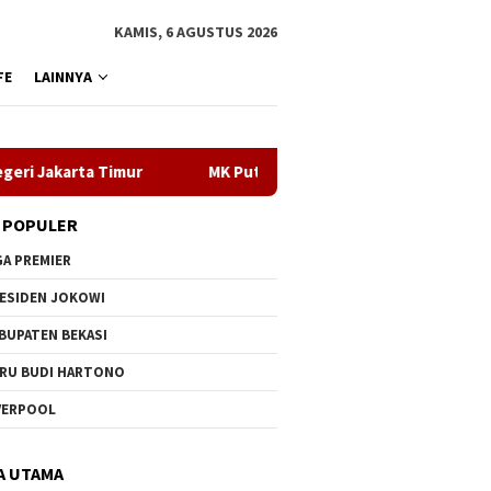
KAMIS, 6 AGUSTUS 2026
FE
LAINNYA
a Timur
MK Putuskan Anggaran MBG Harus Dipisahkan Dar
 POPULER
GA PREMIER
ESIDEN JOKOWI
BUPATEN BEKASI
RU BUDI HARTONO
VERPOOL
A UTAMA