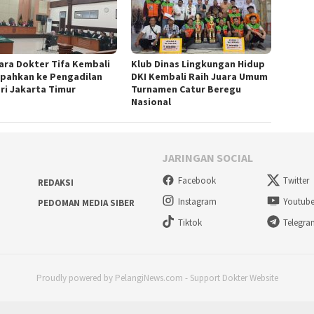
ara Dokter Tifa Kembali
Klub Dinas Lingkungan Hidup
mpahkan ke Pengadilan
DKI Kembali Raih Juara Umum
ri Jakarta Timur
Turnamen Catur Beregu
Nasional
JARINGAN SOCIAL
Facebook
Twitter
REDAKSI
Instagram
Youtub
PEDOMAN MEDIA SIBER
Tiktok
Telegr
Proudly powered by PelangiNews.com - Support Dokter Website