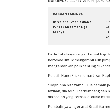
Montilivi, Selasa (17/2/2026) pukul 0
BACAAN LAINNYA
Barcelona Tetap Kokoh di
Si
Puncak Klasemen Liga
Ba
Spanyol
Pe
Ch
Derbi Catalunya sangat krusial bagi k
bertekad untuk mengambil alih pimpi
mengamankan poin penting di kanda
Pelatih Hansi Flick memastikan Rap
“Raphinha bisa tampil. Dia pemain p
latihan, dia selalu berkembang dan m
dia adalah yang terbaik di dunia musim 
Kembalinya winger asal Brasil itu m