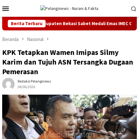
Loncat
Menu
ke
Mobile
konten
iswa SDN Kabupaten Bekasi Sabet Medali Emas IMEC Olympiad di M
Berita Terbaru
Beranda
Nasional
KPK Tetapkan Wamen Imipas Silmy
Karim dan Tujuh ASN Tersangka Dugaan
Pemerasan
Redaksi Pelanginews
04/06/2026