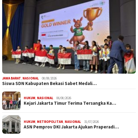
JAWA BARAT
,
NASIONAL
08/08/2026
Siswa SDN Kabupaten Bekasi Sabet Medali…
HUKUM
,
NASIONAL
06/08/2026
Kejari Jakarta Timur Terima Tersangka Ka…
HUKUM
,
METROPOLITAN
,
NASIONAL
31/07/2026
ASN Pemprov DKI Jakarta Ajukan Praperadi…