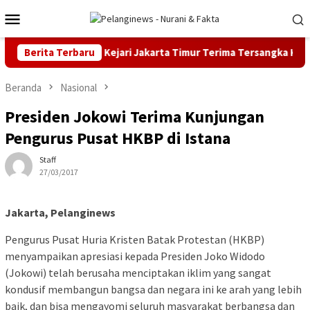
Loncat
Menu
ke
Mobile
konten
alaysia
Berita Terbaru
Kejari Jakarta Timur Terima Tersangka Kasus Pid
Beranda
Nasional
Presiden Jokowi Terima Kunjungan
Pengurus Pusat HKBP di Istana
Staff
27/03/2017
Jakarta, Pelanginews
Pengurus Pusat Huria Kristen Batak Protestan (HKBP)
menyampaikan apresiasi kepada Presiden Joko Widodo
(Jokowi) telah berusaha menciptakan iklim yang sangat
kondusif membangun bangsa dan negara ini ke arah yang lebih
baik, dan bisa mengayomi seluruh masyarakat berbangsa dan