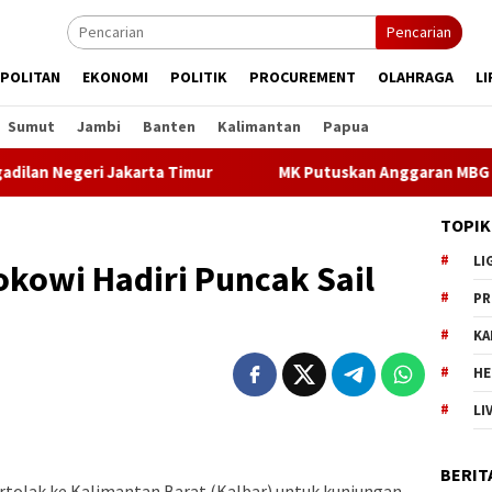
Pencarian
POLITAN
EKONOMI
POLITIK
PROCUREMENT
OLAHRAGA
LI
Sumut
Jambi
Banten
Kalimantan
Papua
Negeri Jakarta Timur
MK Putuskan Anggaran MBG Harus Di
TOPIK
LI
okowi Hadiri Puncak Sail
PR
KA
HE
LI
BERIT
rtolak ke Kalimantan Barat (Kalbar) untuk kunjungan