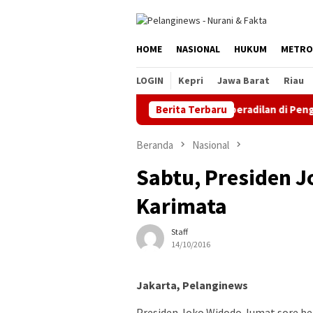
Loncat
ke
konten
HOME
NASIONAL
HUKUM
METRO
LOGIN
Kepri
Jawa Barat
Riau
ASN Pemprov DKI Jakarta Ajukan Praperadilan di Pengadilan 
Berita Terbaru
Beranda
Nasional
Sabtu, Presiden J
Karimata
Staff
14/10/2016
Jakarta, Pelanginews
Presiden Joko Widodo Jumat sore be