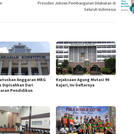
un
Presiden Jokowi Pembangunan Dilakukan di
Seluruh Indonesia
utuskan Anggaran MBG
Kejaksaan Agung Mutasi 90
s Dipisahkan Dari
Kajari, Ini Daftarnya
aran Pendidikan