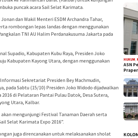
mbuka puncak acara Sail Selat Karimata.
s Jonan dan Wakil Menteri ESDM Archandra Tahar,
serta rombongan lepas landas dengan menggunakan
 Pangkalan TNI AU Halim Perdanakusuma Jakarta pada
onal Supadio, Kabupaten Kubu Raya, Presiden Joko
HUKUM
,
nuju Kabupaten Kayong Utara, dengan menggunakan
ASN Pe
Prape
 Informasi Sekretariat Presiden Bey Machmudin,
a, pada Sabtu (15/10) Presiden Joko Widodo dijadwalkan
2016 di Pelataran Pantai Pulau Datok, Desa Sutera,
ong Utara, Kalbar.
ga akan mengunjungi Festival Tanaman Daerah serta
il Selat Karimata Expo 2016”.
ongan juga direncanakan untuk melaksanakan sholat
KOLO