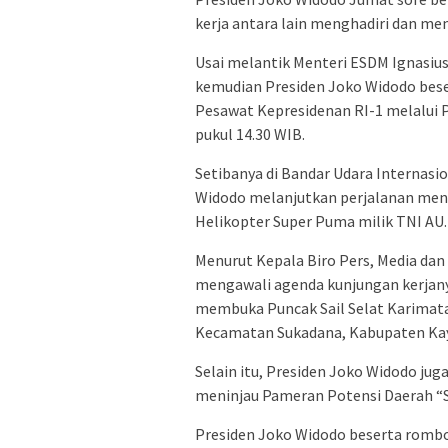
kerja antara lain menghadiri dan me
Usai melantik Menteri ESDM Ignasiu
kemudian Presiden Joko Widodo be
Pesawat Kepresidenan RI-1 melalui
pukul 14.30 WIB.
Setibanya di Bandar Udara Internasi
Widodo melanjutkan perjalanan me
Helikopter Super Puma milik TNI AU.
Menurut Kepala Biro Pers, Media dan
mengawali agenda kunjungan kerjany
membuka Puncak Sail Selat Karimata 
Kecamatan Sukadana, Kabupaten Kay
Selain itu, Presiden Joko Widodo ju
meninjau Pameran Potensi Daerah “Sa
Presiden Joko Widodo beserta romb