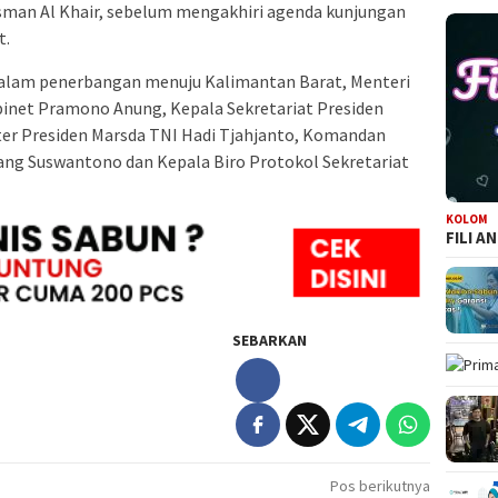
sman Al Khair, sebelum mengakhiri agenda kunjungan
t.
dalam penerbangan menuju Kalimantan Barat, Menteri
Kabinet Pramono Anung, Kepala Sekretariat Presiden
iter Presiden Marsda TNI Hadi Tjahjanto, Komandan
ng Suswantono dan Kepala Biro Protokol Sekretariat
KOLOM
FILI A
SEBARKAN
Pos berikutnya