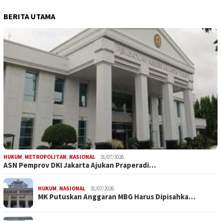
BERITA UTAMA
HUKUM
,
METROPOLITAN
,
NASIONAL
31/07/2026
ASN Pemprov DKI Jakarta Ajukan Praperadi…
HUKUM
,
NASIONAL
31/07/2026
MK Putuskan Anggaran MBG Harus Dipisahka…