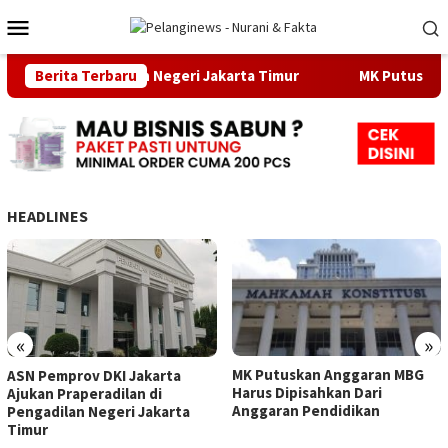
Loncat
Menu
ke
Mobile
konten
ilan di Pengadilan Negeri Jakarta Timur
Berita Terbaru
MK Putuskan Ang
HEADLINES
«
»
MK Putuskan Anggaran MBG
ASN Pemprov DKI Jakarta
Harus Dipisahkan Dari
Ajukan Praperadilan di
Anggaran Pendidikan
Pengadilan Negeri Jakarta
Timur