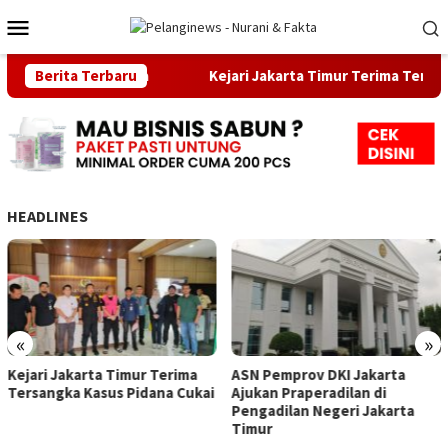
Loncat
Menu
ke
Mobile
konten
piad di Malaysia
Berita Terbaru
Kejari Jakarta Timur Terima Tersangka 
HEADLINES
«
»
Kejari Jakarta Timur Terima
ASN Pemprov DKI Jakarta
Tersangka Kasus Pidana Cukai
Ajukan Praperadilan di
Pengadilan Negeri Jakarta
Timur