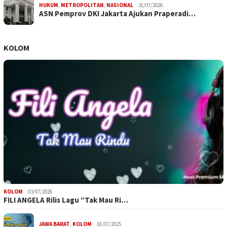
HUKUM
,
METROPOLITAN
,
NASIONAL
31/07/2026
ASN Pemprov DKI Jakarta Ajukan Praperadi…
KOLOM
KOLOM
03/07/2026
FILI ANGELA Rilis Lagu “Tak Mau Ri…
JAWA BARAT
,
KOLOM
18/07/2025