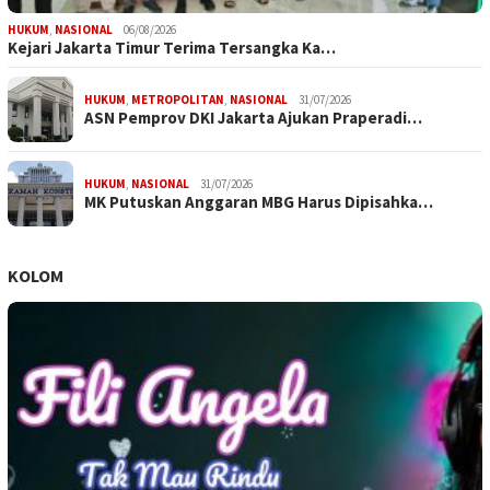
HUKUM
,
NASIONAL
06/08/2026
Kejari Jakarta Timur Terima Tersangka Ka…
HUKUM
,
METROPOLITAN
,
NASIONAL
31/07/2026
ASN Pemprov DKI Jakarta Ajukan Praperadi…
HUKUM
,
NASIONAL
31/07/2026
MK Putuskan Anggaran MBG Harus Dipisahka…
KOLOM