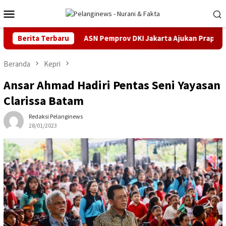
Loncat
Menu
ke
Mobile
konten
a Cukai
Berita Terbaru
ASN Pemprov DKI Jakarta Ajukan Praperadilan di 
Beranda
Kepri
Ansar Ahmad Hadiri Pentas Seni Yayasan
Clarissa Batam
Redaksi Pelanginews
28/01/2023