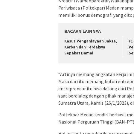
Kreatif (Wamenparekraf/Wakabapare
Pariwisata (Poltekpar) Medan mamp
memiliki bonus demografi yang ditop
BACAAN LAINNYA
Kasus Penganiayaan Jaksa,
F1
Korban dan Terdakwa
Pe
Sepakat Damai
Se
“Artinya memang angkatan kerja ini b
Maka dari itu memang butuh entrepr
entrepreneur itu bisa datang dari P
saat berdialog dengan pihak manaje
Sumatra Utara, Kamis (26/1/2023), di
Poltekpar Medan sendiri berhasil mera
Nasional Perguruan Tinggi (BAN-PT
Hal ini tentu memberikan semangat d