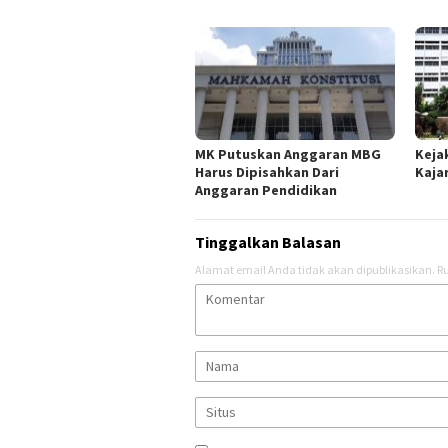
MK Putuskan Anggaran MBG
Keja
Harus Dipisahkan Dari
Kajar
Anggaran Pendidikan
Tinggalkan Balasan
Alamat email Anda tidak akan dipublikasikan.
Ru