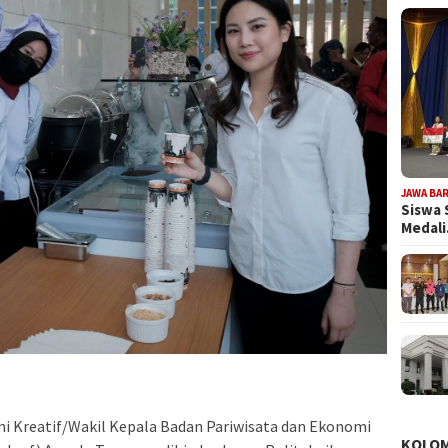
JAWA BA
Siswa 
Medal
mi Kreatif/Wakil Kepala Badan Pariwisata dan Ekonomi
KOLO