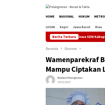
Loncat
ke
konten
HOME
NASIONAL
HUKUM
METRO
LOGIN
Kepri
Jawa Barat
Riau
Berita Terbaru
Siswa SDN Kabupaten Bekasi 
Beranda
Ekonomi
Wamenparekraf B
Mampu Ciptakan L
Redaksi Pelanginews
29/01/2023