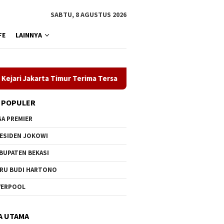
SABTU, 8 AGUSTUS 2026
FE
LAINNYA
rta Timur Terima Tersangka Kasus Pidana Cukai
ASN Pempr
 POPULER
GA PREMIER
ESIDEN JOKOWI
BUPATEN BEKASI
RU BUDI HARTONO
VERPOOL
A UTAMA