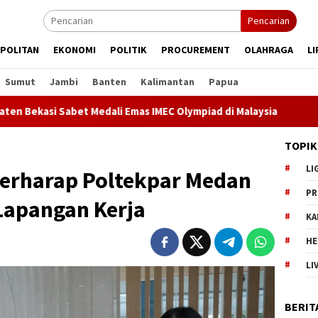
Pencarian
POLITAN
EKONOMI
POLITIK
PROCUREMENT
OLAHRAGA
LI
Sumut
Jambi
Banten
Kalimantan
Papua
Sabet Medali Emas IMEC Olympiad di Malaysia
Kejari Jaka
TOPIK
LI
erharap Poltekpar Medan
PR
apangan Kerja
KA
HE
LI
BERIT