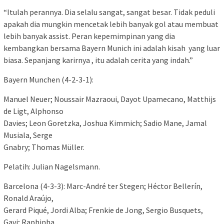
“Itulah perannya. Dia selalu sangat, sangat besar. Tidak peduli
apakah dia mungkin mencetak lebih banyak gol atau membuat
lebih banyak assist. Peran kepemimpinan yang dia
kembangkan bersama Bayern Munich ini adalah kisah yang luar
biasa. Sepanjang karirnya , itu adalah cerita yang indah.”
Bayern Munchen (4-2-3-1):
Manuel Neuer; Noussair Mazraoui, Dayot Upamecano, Matthijs
de Ligt, Alphonso
Davies; Leon Goretzka, Joshua Kimmich; Sadio Mane, Jamal
Musiala, Serge
Gnabry; Thomas Müller.
Pelatih: Julian Nagelsmann.
Barcelona (4-3-3): Marc-André ter Stegen; Héctor Bellerín,
Ronald Araújo,
Gerard Piqué, Jordi Alba; Frenkie de Jong, Sergio Busquets,
Gavi; Raphinha,