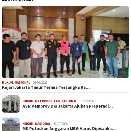
HUKUM
,
NASIONAL
06/08/2026
Kejari Jakarta Timur Terima Tersangka Ka…
HUKUM
,
METROPOLITAN
,
NASIONAL
31/07/2026
ASN Pemprov DKI Jakarta Ajukan Praperadi…
HUKUM
,
NASIONAL
31/07/2026
MK Putuskan Anggaran MBG Harus Dipisahka…