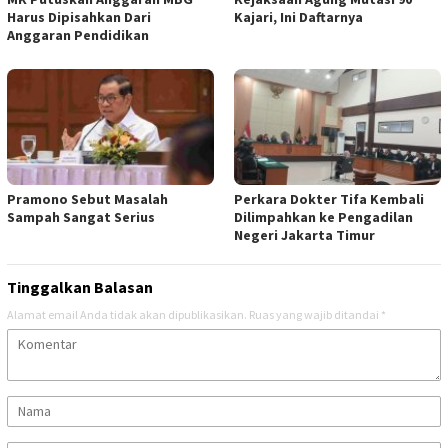
Harus Dipisahkan Dari
Kajari, Ini Daftarnya
Anggaran Pendidikan
Pramono Sebut Masalah
Perkara Dokter Tifa Kembali
Sampah Sangat Serius
Dilimpahkan ke Pengadilan
Negeri Jakarta Timur
Tinggalkan Balasan
Alamat email Anda tidak akan dipublikasikan.
Ruas yang wajib ditandai
*