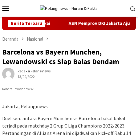
Loncat
Menu
ke
Mobile
konten
us Pidana Cukai
Berita Terbaru
ASN Pemprov DKI Jakarta Ajukan Praperad
Beranda
Nasional
Barcelona vs Bayern Munchen,
Lewandowski cs Siap Balas Dendam
Redaksi Pelanginews
13/09/2022
Robert Lewandowski
Jakarta, Pelanginews
Duel seru antara Bayern Munchen vs Barcelona bakal bakal
terjadi pada matchday 2 Grup C Liga Champions 2022/2023.
Pertandingan di Allianz Arena ini dijadwalkan kick-off Rabu 14