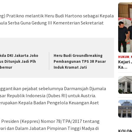
eg) Pratikno melantik Heru Budi Hartono sebagai Kepala
 Aula Serba Guna Gedung III Kementerian Sekretariat
kda DKI Jakarta Joko
Heru Budi Groundbreaking
HUKUM
,
Kejari
us Ditunjuk Jadi Plh
Pembangunan TPS 3R Pasar
Ka…
bernur
Induk Kramat Jati
enggantikan pejabat sebelumnya Darmansjah Djumala
ar Republik Indonesia (Dubes RI) untuk Austria.
erupakan Kepala Badan Pengelola Keuangan Aset
n Presiden (Keppres) Nomor 78/TPA/2017 tentang
ri dan Dalam Jabatan Pimpinan Tinggi Madya di
KOLO