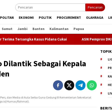
Pencarian
POLITAN
EKONOMI
POLITIK
PROCUREMENT
OLAHRAGA
LI
Sumut
Jambi
Banten
Kalimantan
Papua
a Tersangka Kasus Pidana Cukai
ASN Pemprov DKI Jakarta 
TOPIK
LI
 Dilantik Sebagai Kepala
PR
den
KA
HE
LI
 Pers, dan Media di Aula Serba Guna Gedung III Kementerian Sekretariat
ab.go.id/Humas/Rahmat).
BERIT