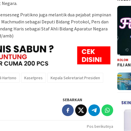
 Negara.
Mensesneg Pratikno juga melantik dua pejabat pimpinan
di Machmudin sebagai Deputi Bidang Protokol, Pers dan
andang Haris sebagai Staf Ahli Bidang Aparatur Negara
id/amb)
KOLOM
FILI A
i Hartono
Kasetpres
Kepala Sekretariat Presiden
SEBARKAN
Pos berikutnya