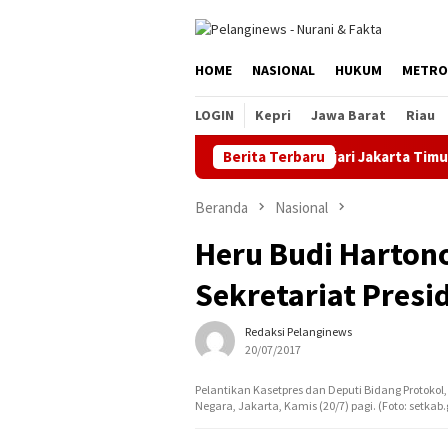
Loncat
ke
konten
HOME
NASIONAL
HUKUM
METRO
LOGIN
Kepri
Jawa Barat
Riau
Berita Terbaru
Kejari Jakarta Timur Terim
Beranda
Nasional
Heru Budi Hartono
Sekretariat Presi
Redaksi Pelanginews
20/07/2017
Pelantikan Kasetpres dan Deputi Bidang Protokol,
Negara, Jakarta, Kamis (20/7) pagi. (Foto: setk