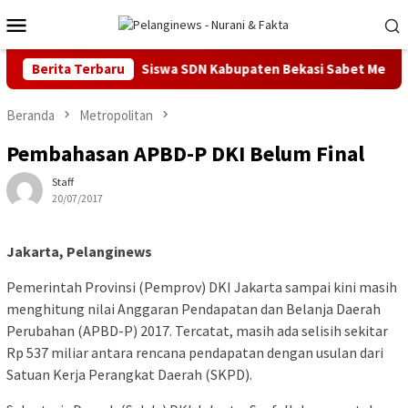
Loncat
Menu
ke
Mobile
konten
dion GBK
Berita Terbaru
Siswa SDN Kabupaten Bekasi Sabet Medali Emas I
Beranda
Metropolitan
Pembahasan APBD-P DKI Belum Final
Staff
20/07/2017
Jakarta, Pelanginews
Pemerintah Provinsi (Pemprov) DKI Jakarta sampai kini masih
menghitung nilai Anggaran Pendapatan dan Belanja Daerah
Perubahan (APBD-P) 2017. Tercatat, masih ada selisih sekitar
Rp 537 miliar antara rencana pendapatan dengan usulan dari
Satuan Kerja Perangkat Daerah (SKPD).