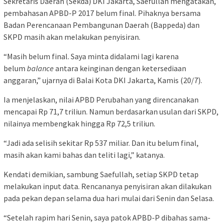
Sekretaris Daerah (Sekda) DKI Jakarta, Saefullah mengatakan,
pembahasan APBD-P 2017 belum final. Pihaknya bersama
Badan Perencanaan Pembangunan Daerah (Bappeda) dan
SKPD masih akan melakukan penyisiran.
“Masih belum final. Saya minta didalami lagi karena
belum
balance
antara keinginan dengan ketersediaan
anggaran,” ujarnya di Balai Kota DKI Jakarta, Kamis (20/7).
Ia menjelaskan, nilai APBD Perubahan yang direncanakan
mencapai Rp 71,7 triliun. Namun berdasarkan usulan dari SKPD,
nilainya membengkak hingga Rp 72,5 triliun.
“Jadi ada selisih sekitar Rp 537 miliar. Dan itu belum final,
masih akan kami bahas dan teliti lagi,” katanya.
Kendati demikian, sambung Saefullah, setiap SKPD tetap
melakukan input data. Rencananya penyisiran akan dilakukan
pada pekan depan selama dua hari mulai dari Senin dan Selasa.
“Setelah rapim hari Senin, saya patok APBD-P dibahas sama-