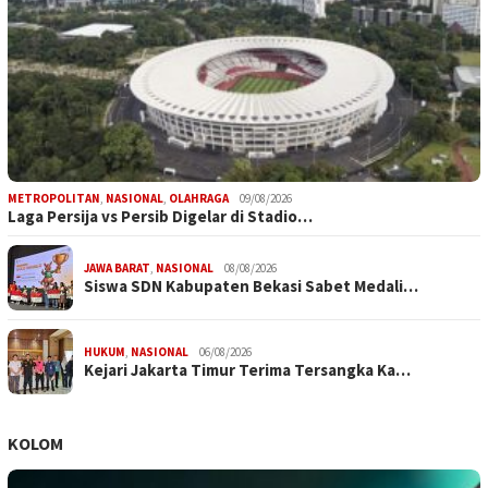
METROPOLITAN
,
NASIONAL
,
OLAHRAGA
09/08/2026
Laga Persija vs Persib Digelar di Stadio…
JAWA BARAT
,
NASIONAL
08/08/2026
Siswa SDN Kabupaten Bekasi Sabet Medali…
HUKUM
,
NASIONAL
06/08/2026
Kejari Jakarta Timur Terima Tersangka Ka…
KOLOM