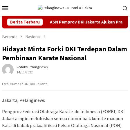
Loncat
Menu
ke
Mobile
konten
ana Cukai
Berita Terbaru
ASN Pemprov DKI Jakarta Ajukan Praperadilan d
Beranda
Nasional
Hidayat Minta Forki DKI Terdepan Dalam
Pembinaan Karate Nasional
Redaksi Pelanginews
14/11/2022
Foto: Humas KONI DKI Jakarta
Jakarta, Pelanginews
Pengprov Federasi Olahraga Karate-do Indonesia (FORKI) DKI
Jakarta ingin meloloskan semua nomor baik kumite maupun
Kata di babak prakualifikasi Pekan Olahraga Nasional (PON)