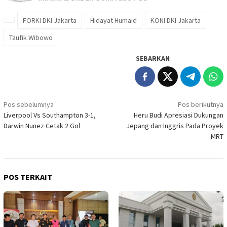
FORKI DKI Jakarta
Hidayat Humaid
KONI DKI Jakarta
Taufik Wibowo
SEBARKAN
Navigasi
Pos sebelumnya
Pos berikutnya
Liverpool Vs Southampton 3-1,
Heru Budi Apresiasi Dukungan
pos
Darwin Nunez Cetak 2 Gol
Jepang dan Inggris Pada Proyek
MRT
POS TERKAIT