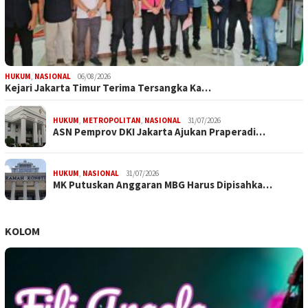
HUKUM
,
NASIONAL
06/08/2026
Kejari Jakarta Timur Terima Tersangka Ka…
HUKUM
,
METROPOLITAN
,
NASIONAL
31/07/2026
ASN Pemprov DKI Jakarta Ajukan Praperadi…
HUKUM
,
NASIONAL
31/07/2026
MK Putuskan Anggaran MBG Harus Dipisahka…
KOLOM