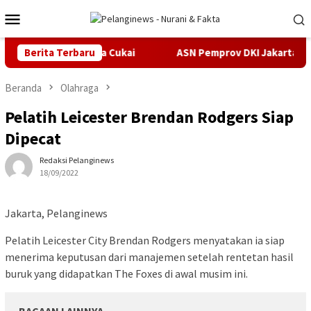
Loncat
Menu
ke
Mobile
konten
ka Kasus Pidana Cukai
Berita Terbaru
ASN Pemprov DKI Jakarta Ajukan Pr
Beranda
Olahraga
Pelatih Leicester Brendan Rodgers Siap
Dipecat
Redaksi Pelanginews
18/09/2022
Jakarta, Pelanginews
Pelatih Leicester City Brendan Rodgers menyatakan ia siap
menerima keputusan dari manajemen setelah rentetan hasil
buruk yang didapatkan The Foxes di awal musim ini.