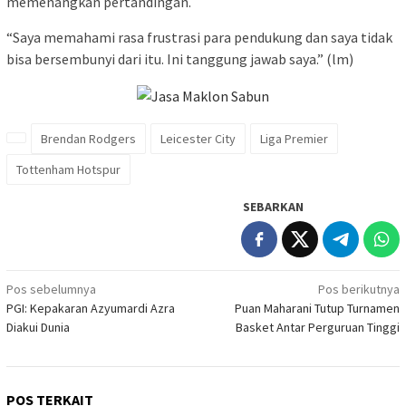
memenangkan pertandingan.
“Saya memahami rasa frustrasi para pendukung dan saya tidak
bisa bersembunyi dari itu. Ini tanggung jawab saya.” (lm)
Brendan Rodgers
Leicester City
Liga Premier
Tottenham Hotspur
SEBARKAN
Navigasi
Pos sebelumnya
Pos berikutnya
PGI: Kepakaran Azyumardi Azra
Puan Maharani Tutup Turnamen
pos
Diakui Dunia
Basket Antar Perguruan Tinggi
POS TERKAIT