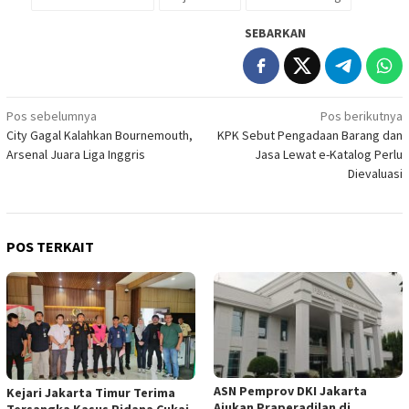
SEBARKAN
Navigasi
Pos sebelumnya
Pos berikutnya
City Gagal Kalahkan Bournemouth,
KPK Sebut Pengadaan Barang dan
pos
Arsenal Juara Liga Inggris
Jasa Lewat e-Katalog Perlu
Dievaluasi
POS TERKAIT
ASN Pemprov DKI Jakarta
Kejari Jakarta Timur Terima
Ajukan Praperadilan di
Tersangka Kasus Pidana Cukai