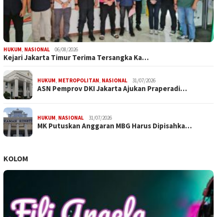
HUKUM
,
NASIONAL
06/08/2026
Kejari Jakarta Timur Terima Tersangka Ka…
HUKUM
,
METROPOLITAN
,
NASIONAL
31/07/2026
ASN Pemprov DKI Jakarta Ajukan Praperadi…
HUKUM
,
NASIONAL
31/07/2026
MK Putuskan Anggaran MBG Harus Dipisahka…
KOLOM