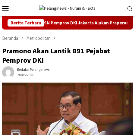
Loncat
Menu
ke
Mobile
konten
Cukai
Berita Terbaru
ASN Pemprov DKI Jakarta Ajukan Praperadilan di Pe
Beranda
Metropolitan
Pramono Akan Lantik 891 Pejabat
Pemprov DKI
Redaksi Pelanginews
20/05/2026