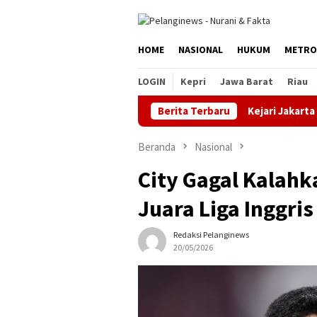
Loncat
ke
konten
HOME
NASIONAL
HUKUM
METRO
LOGIN
Kepri
Jawa Barat
Riau
Berita Terbaru
Kejari Jakarta Timur Ter
Beranda
Nasional
City Gagal Kalah
Juara Liga Inggris
Redaksi Pelanginews
20/05/2026