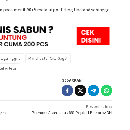
 pada menit 90+5 melalui gol Erling Haaland sehingga
Liga Inggris
Manchester City Gagal
kel Arteta
SEBARKAN
Pos berikutnya
ngka
Pramono Akan Lantik 891 Pejabat Pemprov DKI