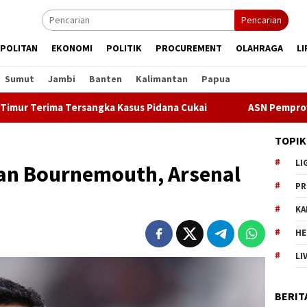
Pencarian
POLITAN
EKONOMI
POLITIK
PROCUREMENT
OLAHRAGA
LI
Sumut
Jambi
Banten
Kalimantan
Papua
ima Tersangka Kasus Pidana Cukai
ASN Pemprov DKI Jakart
TOPIK
LI
kan Bournemouth, Arsenal
PR
KA
HE
LI
BERIT