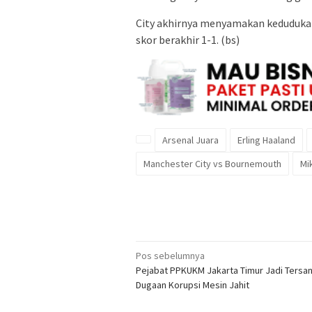
City akhirnya menyamakan kedudukan
skor berakhir 1-1. (bs)
Arsenal Juara
Erling Haaland
Manchester City vs Bournemouth
Mi
Navigasi
Pos sebelumnya
Pejabat PPKUKM Jakarta Timur Jadi Tersa
pos
Dugaan Korupsi Mesin Jahit