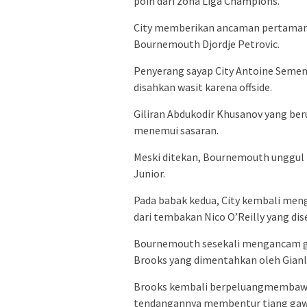
poin dari zona Liga Champions.
City memberikan ancaman pertamany
Bournemouth Djordje Petrovic.
Penyerang sayap City Antoine Sem
disahkan wasit karena offside.
Giliran Abdukodir Khusanov yang b
menemui sasaran.
Meski ditekan, Bournemouth unggul le
Junior.
Pada babak kedua, City kembali men
dari tembakan Nico O’Reilly yang di
Bournemouth sesekali mengancam ga
Brooks yang dimentahkan oleh Gian
Brooks kembali berpeluangmembaw
tendangannya membentur tiang ga