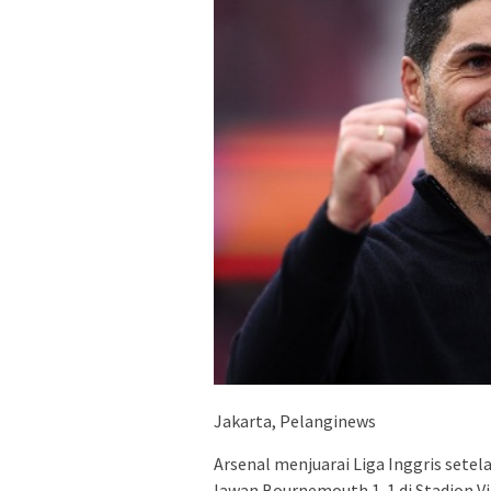
Jakarta, Pelanginews
Arsenal menjuarai Liga Inggris sete
lawan Bournemouth 1-1 di Stadion Vit