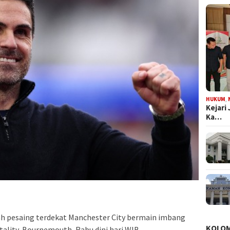
HUKUM
,
Kejari
Ka…
lah pesaing terdekat Manchester City bermain imbang
KOLO
ality, Bournemouth, Rabu dini hari WIB.