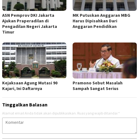
ASN Pemprov DKI Jakarta
MK Putuskan Anggaran MBG
Ajukan Praperadilan di
Harus Dipisahkan Dari
Pengadilan Negeri Jakarta
Anggaran Pendidikan
Timur
Kejaksaan Agung Mutasi 90
Pramono Sebut Masalah
Kajari, Ini Daftarnya
Sampah Sangat Serius
Tinggalkan Balasan
Alamat email Anda tidak akan dipublikasikan.
Ruas yang wajib ditandai
*