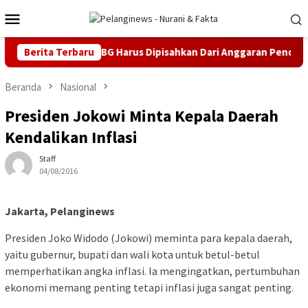
Loncat
Menu
ke
Mobile
konten
n Anggaran MBG Harus Dipisahkan Dari Anggaran Pendidikan
Berita Terbaru
Beranda
Nasional
Presiden Jokowi Minta Kepala Daerah
Kendalikan Inflasi
Staff
04/08/2016
Jakarta, Pelanginews
Presiden Joko Widodo (Jokowi) meminta para kepala daerah,
yaitu gubernur, bupati dan wali kota untuk betul-betul
memperhatikan angka inflasi. Ia mengingatkan, pertumbuhan
ekonomi memang penting tetapi inflasi juga sangat penting.