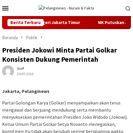
Loncat
Menu
ke
Mobile
konten
 Pengadilan Negeri Jakarta Timur
Berita Terbaru
MK Putuskan Anggaran 
Beranda
Politik
Presiden Jokowi Minta Partai Golkar
Konsisten Dukung Pemerintah
Staff
29/07/2016
Jakarta, Pelanginews
Partai Golongan Karya (Golkar) menyampaikan akan terus
mengawal dan berjuang mendukung serta membantu
menyukseskan pemerintahan Presiden Joko Widodo (Jokowi).
Ketua Umum Partai Golkar Setya Novanto menegaskan,
komitmen itu tidak akan berubah seiring berjalannya waktu.