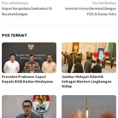
Navigasi
Pos sebelumnya
Pos berikutnya
Empat Narapidana Dieksekusi Di
Investor Korea Berminat Bangun
pos
Nusakambangan
PLTS Di Danau Toba
POS TERKAIT
Presiden Prabowo Copot
Jumhur Hidayat Dilantik
Kepala BGN Dadan Hindayana
Sebagai Menteri Lingkungan
Hidup