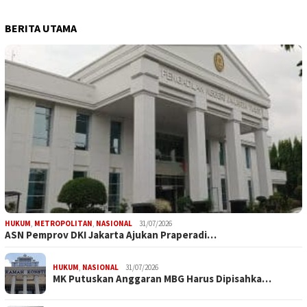
BERITA UTAMA
HUKUM
,
METROPOLITAN
,
NASIONAL
31/07/2026
ASN Pemprov DKI Jakarta Ajukan Praperadi…
HUKUM
,
NASIONAL
31/07/2026
MK Putuskan Anggaran MBG Harus Dipisahka…