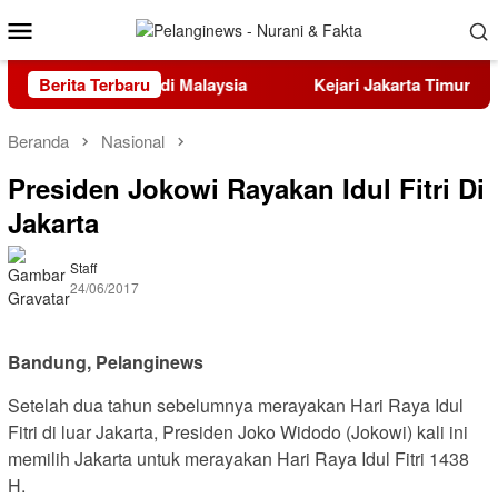
Loncat
Menu
ke
Mobile
konten
MEC Olympiad di Malaysia
Berita Terbaru
Kejari Jakarta Timur Terima
Beranda
Nasional
Presiden Jokowi Rayakan Idul Fitri Di
Jakarta
Staff
24/06/2017
Bandung, Pelanginews
Setelah dua tahun sebelumnya merayakan Hari Raya Idul
Fitri di luar Jakarta, Presiden Joko Widodo (Jokowi) kali ini
memilih Jakarta untuk merayakan Hari Raya Idul Fitri 1438
H.