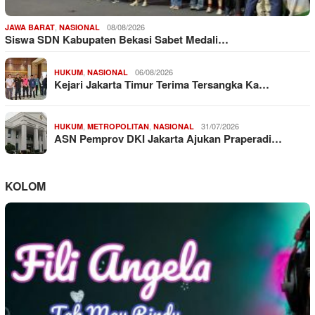
,
08/08/2026
JAWA BARAT
NASIONAL
Siswa SDN Kabupaten Bekasi Sabet Medali…
,
06/08/2026
HUKUM
NASIONAL
Kejari Jakarta Timur Terima Tersangka Ka…
,
,
31/07/2026
HUKUM
METROPOLITAN
NASIONAL
ASN Pemprov DKI Jakarta Ajukan Praperadi…
KOLOM