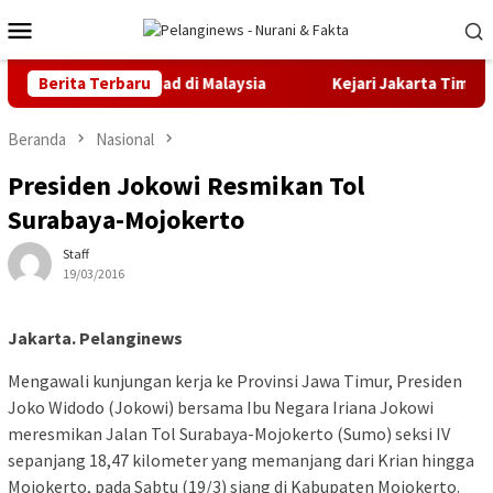
Loncat
Menu
ke
Mobile
konten
s IMEC Olympiad di Malaysia
Berita Terbaru
Kejari Jakarta Timur Terima
Beranda
Nasional
Presiden Jokowi Resmikan Tol
Surabaya-Mojokerto
Staff
19/03/2016
Jakarta. Pelanginews
Mengawali kunjungan kerja ke Provinsi Jawa Timur, Presiden
Joko Widodo (Jokowi) bersama Ibu Negara Iriana Jokowi
meresmikan Jalan Tol Surabaya-Mojokerto (Sumo) seksi IV
sepanjang 18,47 kilometer yang memanjang dari Krian hingga
Mojokerto, pada Sabtu (19/3) siang di Kabupaten Mojokerto.