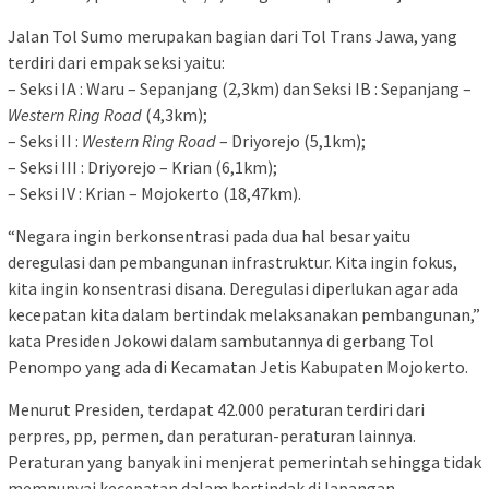
Jalan Tol Sumo merupakan bagian dari Tol Trans Jawa, yang
terdiri dari empak seksi yaitu:
– Seksi IA : Waru – Sepanjang (2,3km) dan Seksi IB : Sepanjang –
Western Ring Road
(4,3km);
– Seksi II :
Western
Ring Road
– Driyorejo (5,1km);
– Seksi III : Driyorejo – Krian (6,1km);
– Seksi IV : Krian – Mojokerto (18,47km).
“Negara ingin berkonsentrasi pada dua hal besar yaitu
deregulasi dan pembangunan infrastruktur. Kita ingin fokus,
kita ingin konsentrasi disana. Deregulasi diperlukan agar ada
kecepatan kita dalam bertindak melaksanakan pembangunan,”
kata Presiden Jokowi dalam sambutannya di gerbang Tol
Penompo yang ada di Kecamatan Jetis Kabupaten Mojokerto.
Menurut Presiden, terdapat 42.000 peraturan terdiri dari
perpres, pp, permen, dan peraturan-peraturan lainnya.
Peraturan yang banyak ini menjerat pemerintah sehingga tidak
mempunyai kecepatan dalam bertindak di lapangan.