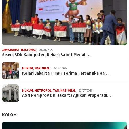
JAWA BARAT
,
NASIONAL
08/08/2026
Siswa SDN Kabupaten Bekasi Sabet Medali…
HUKUM
,
NASIONAL
06/08/2026
Kejari Jakarta Timur Terima Tersangka Ka…
HUKUM
,
METROPOLITAN
,
NASIONAL
31/07/2026
ASN Pemprov DKI Jakarta Ajukan Praperadi…
KOLOM