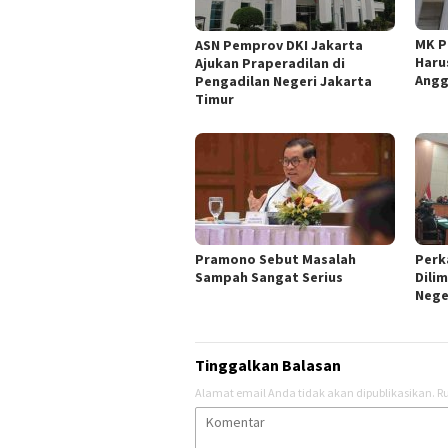
MK P
ASN Pemprov DKI Jakarta
Haru
Ajukan Praperadilan di
Angg
Pengadilan Negeri Jakarta
Timur
Pramono Sebut Masalah
Perk
Sampah Sangat Serius
Dili
Nege
Tinggalkan Balasan
Alamat email Anda tidak akan dipublikasikan.
Ru