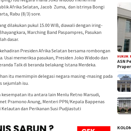
lik Afrika Selatan, Jacob Zuma, dan istrinya Bongi
ta, Rabu (8/3) sore.
 dilakukan pukul 15.00 WIB, diawali dengan iring-
n Bhayangkara, Marching Band Paspampres, Pasukan
ah dasar.
kehadiran Presiden Afrika Selatan bersama rombongan
HUKUM
,
ra. Usai memeriksa pasukan, Presiden Joko Widodo dan
ASN Pe
eranda Talk di beranda belakang Istana Merdeka.
Prape
ahan itu memimpin delegasi negara masing-masing pada
 sejumlah isu.
kesempatan itu antara lain Menlu Retno Marsudi,
binet Pramono Anung, Menteri PPN/Kepala Bappenas
Kelautan dan Perikanan Susi Pudjiastuti
KOLO