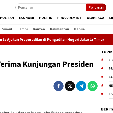
Pencarian
POLITAN
EKONOMI
POLITIK
PROCUREMENT
OLAHRAGA
LI
Sumut
Jambi
Banten
Kalimantan
Papua
an Praperadilan di Pengadilan Negeri Jakarta Timur
MK 
TOPIK
LI
Terima Kunjungan Presiden
PR
KA
HE
LI
BERIT
mpingi Ibu Negara Iriana Joko Widodo menerima