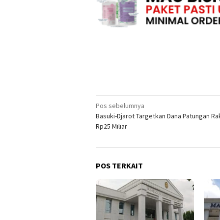
Navigasi
Pos sebelumnya
Basuki-Djarot Targetkan Dana Patungan Ra
pos
Rp25 Miliar
POS TERKAIT