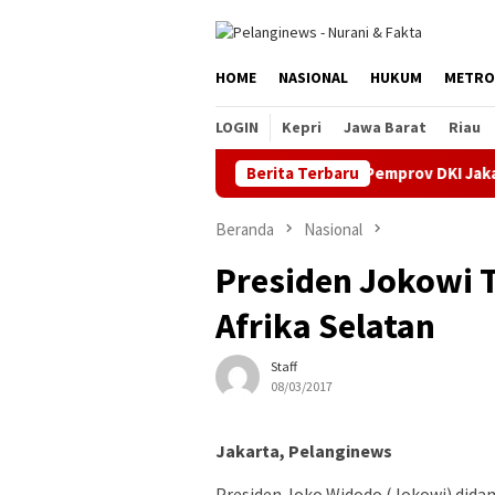
Loncat
ke
konten
HOME
NASIONAL
HUKUM
METRO
LOGIN
Kepri
Jawa Barat
Riau
Berita Terbaru
ASN Pemprov DKI Jakarta Ajuk
Beranda
Nasional
Presiden Jokowi 
Afrika Selatan
Staff
08/03/2017
Jakarta, Pelanginews
Presiden Joko Widodo (Jokowi) dida