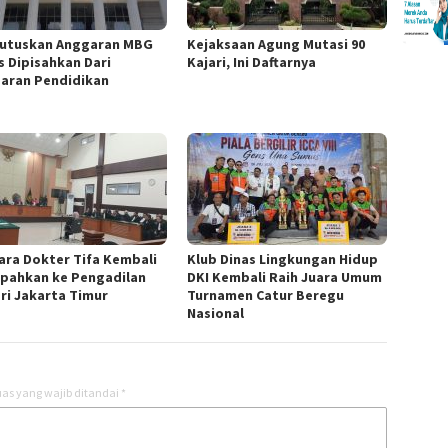
utuskan Anggaran MBG
Kejaksaan Agung Mutasi 90
s Dipisahkan Dari
Kajari, Ini Daftarnya
aran Pendidikan
ara Dokter Tifa Kembali
Klub Dinas Lingkungan Hidup
mpahkan ke Pengadilan
DKI Kembali Raih Juara Umum
ri Jakarta Timur
Turnamen Catur Beregu
Nasional
as yang wajib ditandai
*