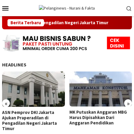
Loncat
Menu
ke
Mobile
konten
raperadilan di Pengadilan Negeri Jakarta Timur
Berita Terbaru
MK Putu
HEADLINES
«
»
MK Putuskan Anggaran MBG
ASN Pemprov DKI Jakarta
Harus Dipisahkan Dari
Ajukan Praperadilan di
Anggaran Pendidikan
Pengadilan Negeri Jakarta
Timur