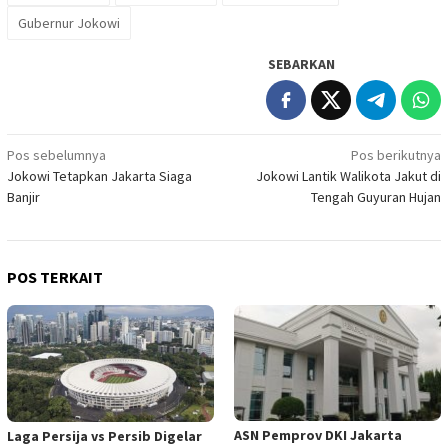
Gubernur Jokowi
SEBARKAN
Navigasi
Pos sebelumnya
Pos berikutnya
Jokowi Tetapkan Jakarta Siaga
Jokowi Lantik Walikota Jakut di
pos
Banjir
Tengah Guyuran Hujan
POS TERKAIT
ASN Pemprov DKI Jakarta
Laga Persija vs Persib Digelar