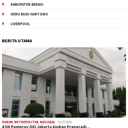
KABUPATEN BEKASI
HERU BUDI HARTONO
LIVERPOOL
BERITA UTAMA
HUKUM
,
METROPOLITAN
,
NASIONAL
31/07/2026
ASN Pemprov DKI Jakarta Ajukan Praperadi…