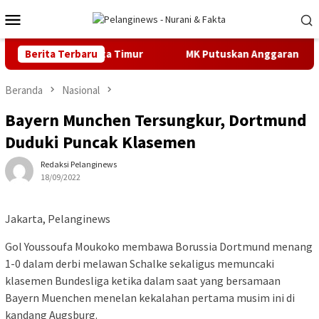
Loncat
Menu
ke
Mobile
konten
n Negeri Jakarta Timur
Berita Terbaru
MK Putuskan Anggaran MBG Harus 
Beranda
Nasional
Bayern Munchen Tersungkur, Dortmund
Duduki Puncak Klasemen
Redaksi Pelanginews
18/09/2022
Jakarta, Pelanginews
Gol Youssoufa Moukoko membawa Borussia Dortmund menang
1-0 dalam derbi melawan Schalke sekaligus memuncaki
klasemen Bundesliga ketika dalam saat yang bersamaan
Bayern Muenchen menelan kekalahan pertama musim ini di
kandang Augsburg.