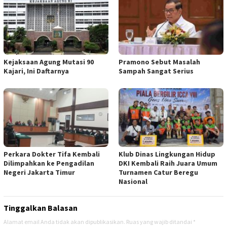
Kejaksaan Agung Mutasi 90
Pramono Sebut Masalah
Kajari, Ini Daftarnya
Sampah Sangat Serius
Perkara Dokter Tifa Kembali
Klub Dinas Lingkungan Hidup
Dilimpahkan ke Pengadilan
DKI Kembali Raih Juara Umum
Negeri Jakarta Timur
Turnamen Catur Beregu
Nasional
Tinggalkan Balasan
Alamat email Anda tidak akan dipublikasikan.
Ruas yang wajib ditandai
*