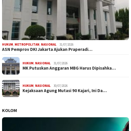
HUKUM
,
METROPOLITAN
,
NASIONAL
31/07/2026
ASN Pemprov DKI Jakarta Ajukan Praperadi…
HUKUM
,
NASIONAL
31/07/2026
MK Putuskan Anggaran MBG Harus Dipisahka…
HUKUM
,
NASIONAL
30/07/2026
Kejaksaan Agung Mutasi 90 Kajari, Ini Da…
KOLOM