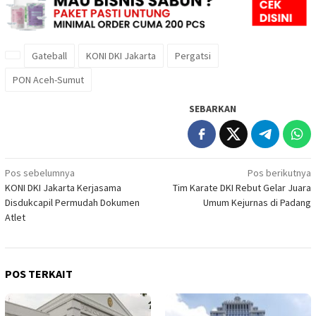
Gateball
KONI DKI Jakarta
Pergatsi
PON Aceh-Sumut
SEBARKAN
Navigasi
Pos sebelumnya
Pos berikutnya
KONI DKI Jakarta Kerjasama
Tim Karate DKI Rebut Gelar Juara
pos
Disdukcapil Permudah Dokumen
Umum Kejurnas di Padang
Atlet
POS TERKAIT