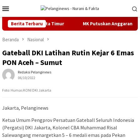
Loncat
Menu
ke
Mobile
konten
lan Negeri Jakarta Timur
Berita Terbaru
MK Putuskan Anggaran MBG Har
Beranda
Nasional
Gateball DKI Latihan Rutin Kejar 6 Emas
PON Aceh – Sumut
Redaksi Pelanginews
06/10/2022
Foto: Humas KONI DKI Jakarta
Jakarta, Pelanginews
Ketua Umum Pengprov Persatuan Gateball Seluruh Indonesia
(Pergatsi) DKI Jakarta, Kolonel CBA Muhammad Risal
Salewangang menargetkan 5 – 6 medali emas pada Pekan