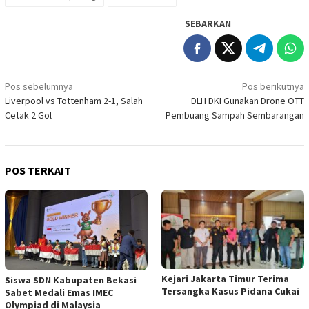
SEBARKAN
Navigasi
Pos sebelumnya
Pos berikutnya
Liverpool vs Tottenham 2-1, Salah
DLH DKI Gunakan Drone OTT
pos
Cetak 2 Gol
Pembuang Sampah Sembarangan
POS TERKAIT
Kejari Jakarta Timur Terima
Siswa SDN Kabupaten Bekasi
Tersangka Kasus Pidana Cukai
Sabet Medali Emas IMEC
Olympiad di Malaysia