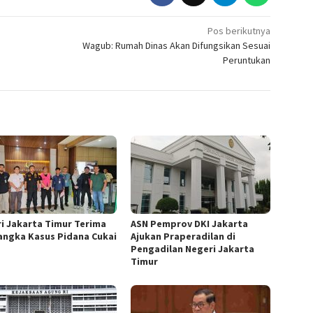
Pos berikutnya
Wagub: Rumah Dinas Akan Difungsikan Sesuai
Peruntukan
ri Jakarta Timur Terima
ASN Pemprov DKI Jakarta
angka Kasus Pidana Cukai
Ajukan Praperadilan di
Pengadilan Negeri Jakarta
Timur