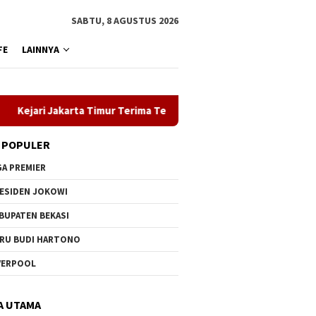
SABTU, 8 AGUSTUS 2026
FE
LAINNYA
 Jakarta Timur Terima Tersangka Kasus Pidana Cukai
ASN 
 POPULER
GA PREMIER
ESIDEN JOKOWI
BUPATEN BEKASI
RU BUDI HARTONO
VERPOOL
A UTAMA