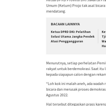
Umum (Ketum) Projo tak asal bicara
mendatang.
BACAAN LAINNYA
Ketua DPRD DKI: Pelatihan
Ke
Solusi Utama Jangka Pendek
Tj
Atasi Penggangguran
Wa
Ha
Menurutnya, setiap perhelatan Pemil
rakyat untuk berdemokrasi. Saat it
kepada siapapun calon dengan rekam 
“Loh kok ini malah aneh, ada wadah 
bicara dan merusak proses demokrasi,
Agustus 2022.
Hal tersebut ditegaskan prass karen