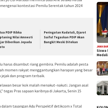
 mengenai kontestasi Pemilu Serentak tahun 2024
tua PDIP Ribka
Peringatan Kudatuli, Djarot
iptaning Nilai Amnesti
Saiful Tegaskan PDIP Akan
jar Diberikan Jepada
Bangkit Meski Ditekan
JAWA BA
sto
Siswa 
Medal
u harus disambut riang gembira. Pemilu adalah pesta
u lah momen rakyat menggantungkan harapan yang besar
jejak dan program terbaik.
relawan besar kok malah menakut-nakuti. Jangan asal
” tegas Pras sapaan karibnya di Jakarta, Senin 15
a dalam tayangan Adu Perspektif detikcom x Total
KOLO