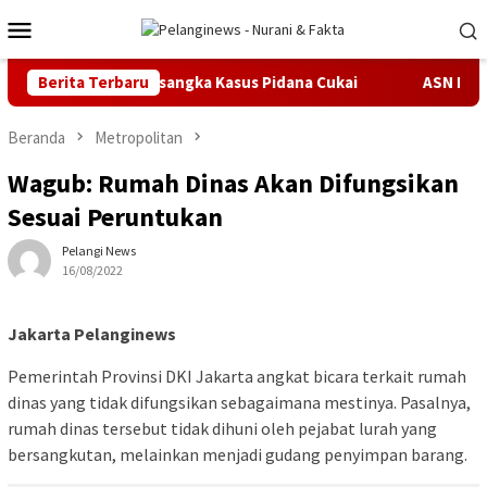
Loncat
Menu
ke
Mobile
konten
imur Terima Tersangka Kasus Pidana Cukai
Berita Terbaru
ASN Pemprov DK
Beranda
Metropolitan
Wagub: Rumah Dinas Akan Difungsikan
Sesuai Peruntukan
Pelangi News
16/08/2022
Jakarta Pelanginews
Pemerintah Provinsi DKI Jakarta angkat bicara terkait rumah
dinas yang tidak difungsikan sebagaimana mestinya. Pasalnya,
rumah dinas tersebut tidak dihuni oleh pejabat lurah yang
bersangkutan, melainkan menjadi gudang penyimpan barang.