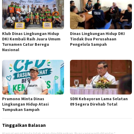
Klub Dinas Lingkungan Hidup
Dinas Lingkungan Hidup DKI
DKI Kembali Raih Juara Umum
Tindak Dua Perusahaan
Turnamen Catur Beregu
Pengelola Sampah
Nasional
Pramono Minta Dinas
SDN Kebayoran Lama Selatan
Lingkungan Hidup Atasi
09 Segera Direhab Total
Tumpukan Sampah
Tinggalkan Balasan
Alamat email Anda tidak akan dipublikasikan.
Ruas yang wajib ditandai
*