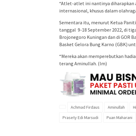
“Atlet-atlet ini nantinya diharapk
internasional, khusus dalam olahraga
Sementara itu, menurut Ketua Paniti
tanggal 9-18 September 2022, di tig
Brojonegoro Kuningan dan di GOR Ba
Basket Gelora Bung Karno (GBK) untu
“Mereka akan memperebutkan hadiah t
terang Aminullah. (lm)
Achmad Firdaus
Aminullah
H
Prasety Edi Marsudi
Puan Maharani