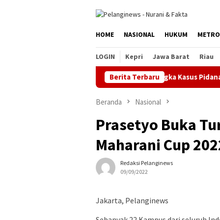
Loncat
ke
konten
HOME
NASIONAL
HUKUM
METRO
LOGIN
Kepri
Jawa Barat
Riau
Kejari Jakarta Timur Terima Tersangka Kasus Pidana Cukai
Berita Terbaru
Beranda
Nasional
Prasetyo Buka Tu
Maharani Cup 202
Redaksi Pelanginews
09/09/2022
Jakarta, Pelanginews
Sebanyak 22 Kampus dari seluruh In