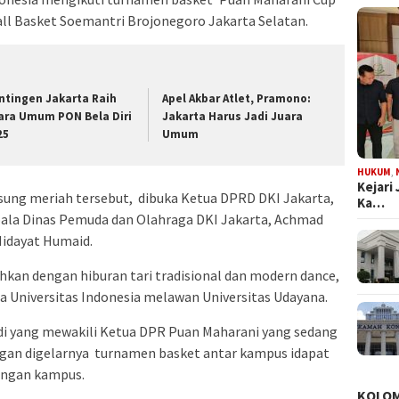
 Hall Basket Soemantri Brojonegoro Jakarta Selatan.
ntingen Jakarta Raih
Apel Akbar Atlet, Pramono:
ara Umum PON Bela Diri
Jakarta Harus Jadi Juara
25
Umum
HUKUM
,
Kejari
ung meriah tersebut, dibuka Ketua DPRD DKI Jakarta,
Ka…
epala Dinas Pemuda dan Olahraga DKI Jakarta, Achmad
idayat Humaid.
kan dengan hiburan tari tradisional dan modern dance,
 Universitas Indonesia melawan Universitas Udayana.
di yang mewakili Ketua DPR Puan Maharani yang sedang
engan digelarnya turnamen basket antar kampus idapat
langan kampus.
KOLO