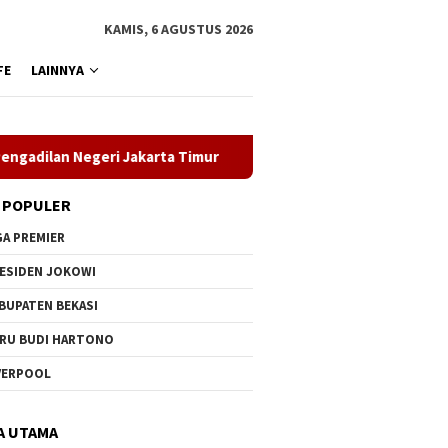
KAMIS, 6 AGUSTUS 2026
FE
LAINNYA
an Negeri Jakarta Timur
MK Putuskan Anggaran MBG Haru
 POPULER
GA PREMIER
ESIDEN JOKOWI
BUPATEN BEKASI
RU BUDI HARTONO
VERPOOL
A UTAMA