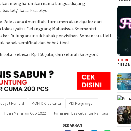
an akan mengharumkan nama bangsa diajang
 basket,” kata Prasetyo.
a Pelaksana Aminullah, turnamen akan digelar dari
a lokasi yaitu, Gelanggang Mahasiswa Soemantri
sket Bulungan untuk babak penyisihan. Sementara Hall
k babak semifinal dan babak final.
otal sebesar Rp 150 juta, dari seluruh kategori,”
KOLOM
FILI A
idayat Humaid
KONI DKI Jakarta
PDI Perjuangan
Puan Maharani Cup 2022
turnamen Basket antar kampus
SEBARKAN