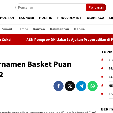
Pencarian
POLITAN
EKONOMI
POLITIK
PROCUREMENT
OLAHRAGA
LI
Sumut
Jambi
Banten
Kalimantan
Papua
ASN Pemprov DKI Jakarta Ajukan Praperadilan di Pengadil
TOPIK
LI
rnamen Basket Puan
PR
2
KA
HE
LI
BERIT
donesia mengikuti turnamen basket ‘Puan Maharani Cup’