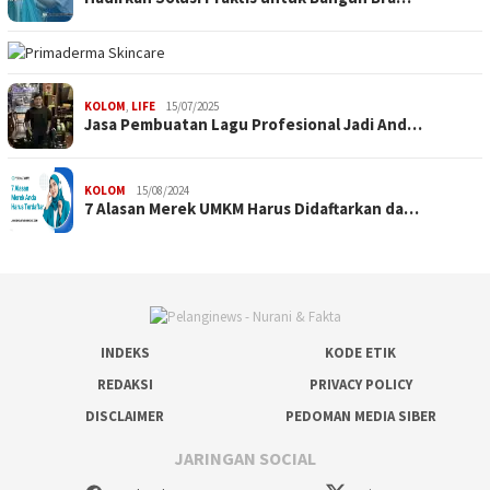
KOLOM
,
LIFE
15/07/2025
Jasa Pembuatan Lagu Profesional Jadi And…
KOLOM
15/08/2024
7 Alasan Merek UMKM Harus Didaftarkan da…
INDEKS
KODE ETIK
REDAKSI
PRIVACY POLICY
DISCLAIMER
PEDOMAN MEDIA SIBER
JARINGAN SOCIAL