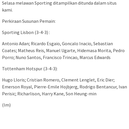
Selasa melawan Sporting ditampilkan ditunda dalam situs
kami.
Perkiraan Susunan Pemain:
Sporting Lisbon (3-4-3) :
Antonio Adan; Ricardo Esgaio, Goncalo Inacio, Sebastian
Coates; Matheus Reis, Manuel Ugarte, Hidemasa Morita, Pedro
Porro; Nuno Santos, Francisco Trincao, Marcus Edwards
Tottenham Hotspur (3-4-3):
Hugo Lloris; Cristian Romero, Clement Lenglet, Eric Dier;
Emerson Royal, Pierre-Emile Hojbjerg, Rodrigo Bentancur, Ivan
Perisic; Richarlison, Harry Kane, Son Heung-min
(lm)