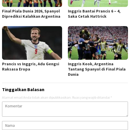
Final Piala Dunia 2026, Spanyol
Inggris Bantai Prancis 6 – 4,
Diprediksi Kalahkan Argentina
Saka Cetak Hattrick
Prancis vs Inggris, Adu Gengsi
Inggris Keok, Argentina
Raksasa Eropa
Tantang Spanyol di Final Piala
Dunia
Tinggalkan Balasan
Alamat email Anda tidak akan dipublikasikan.
Ruas yang wajib ditandai
*