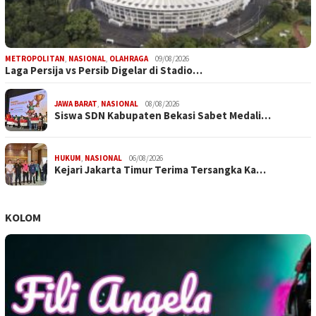
METROPOLITAN
,
NASIONAL
,
OLAHRAGA
09/08/2026
Laga Persija vs Persib Digelar di Stadio…
JAWA BARAT
,
NASIONAL
08/08/2026
Siswa SDN Kabupaten Bekasi Sabet Medali…
HUKUM
,
NASIONAL
06/08/2026
Kejari Jakarta Timur Terima Tersangka Ka…
KOLOM