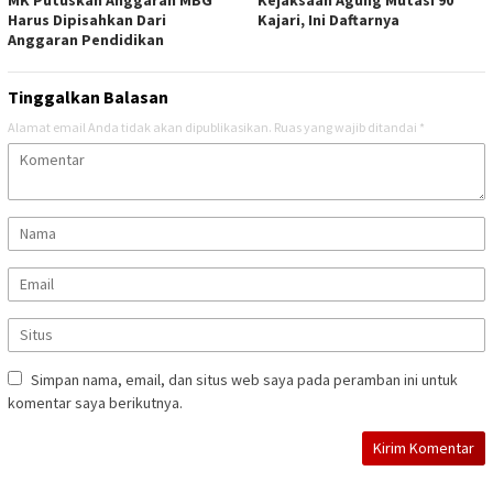
MK Putuskan Anggaran MBG
Kejaksaan Agung Mutasi 90
Harus Dipisahkan Dari
Kajari, Ini Daftarnya
Anggaran Pendidikan
Tinggalkan Balasan
Alamat email Anda tidak akan dipublikasikan.
Ruas yang wajib ditandai
*
Simpan nama, email, dan situs web saya pada peramban ini untuk
komentar saya berikutnya.