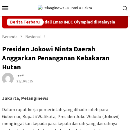
Loncat
Menu
ke
Mobile
konten
kasi Sabet Medali Emas IMEC Olympiad di Malaysia
Berita Terbaru
Kejar
Beranda
Nasional
Presiden Jokowi Minta Daerah
Anggarkan Penanganan Kebakaran
Hutan
Staff
21/10/2015
Jakarta, Pelanginews
Dalam rapat kerja pemerintah yang dihadiri oleh para
Gubernur, Bupati/Walikota, Presiden Joko Widodo (Jokowi)
mengingatkan kepada para kepala daerah yang daerahnya