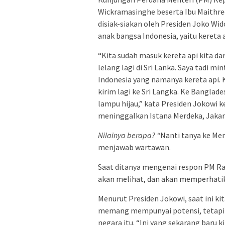
Wickramasinghe beserta Ibu Maithre
disiak-siakan oleh Presiden Joko W
anak bangsa Indonesia, yaitu kereta 
“Kita sudah masuk kereta api kita dar
lelang lagi di Sri Lanka. Saya tadi 
Indonesia yang namanya kereta api. K
kirim lagi ke Sri Langka. Ke Banglad
lampu hijau,” kata Presiden Jokowi
meninggalkan Istana Merdeka, Jakart
Nilainya berapa? “
Nanti tanya ke Men
menjawab wartawan.
Saat ditanya mengenai respon PM Rani
akan melihat, dan akan memperhati
Menurut Presiden Jokowi, saat ini ki
memang mempunyai potensi, tetapi t
negara itu. “Ini yang sekarang baru 