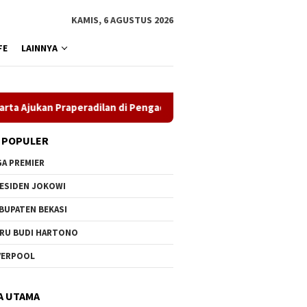
KAMIS, 6 AGUSTUS 2026
FE
LAINNYA
ukan Praperadilan di Pengadilan Negeri Jakarta Timur
MK
 POPULER
GA PREMIER
ESIDEN JOKOWI
BUPATEN BEKASI
RU BUDI HARTONO
VERPOOL
A UTAMA