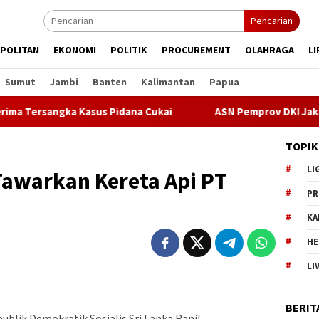
Pencarian
POLITAN
EKONOMI
POLITIK
PROCUREMENT
OLAHRAGA
LI
Sumut
Jambi
Banten
Kalimantan
Papua
Tersangka Kasus Pidana Cukai
ASN Pemprov DKI Jakarta Aj
TOPIK
LI
Tawarkan Kereta Api PT
PR
KA
HE
LI
BERIT
blik Demokratik Sosialis Sri Lanka Ranil