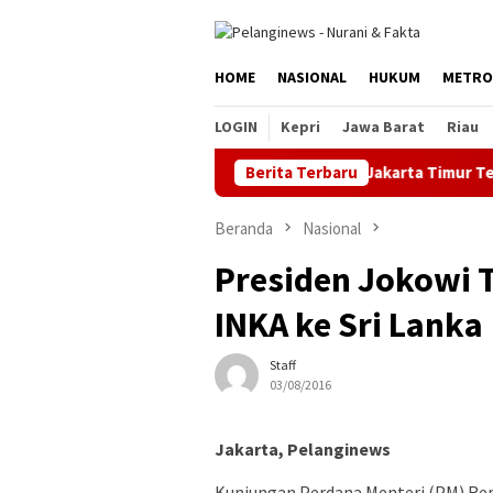
Loncat
ke
konten
HOME
NASIONAL
HUKUM
METRO
LOGIN
Kepri
Jawa Barat
Riau
Berita Terbaru
Kejari Jakarta Timur Terima 
Beranda
Nasional
Presiden Jokowi 
INKA ke Sri Lanka
Staff
03/08/2016
Jakarta, Pelanginews
Kunjungan Perdana Menteri (PM) Repu