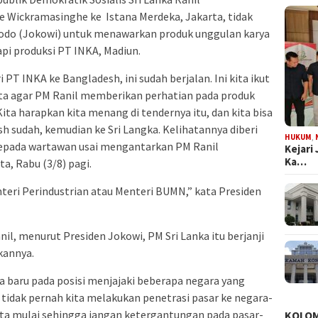
e Wickramasinghe ke Istana Merdeka, Jakarta, tidak
idodo (Jokowi) untuk menawarkan produk unggulan karya
api produksi PT INKA, Madiun.
i PT INKA ke Bangladesh, ini sudah berjalan. Ini kita ikut
minta agar PM Ranil memberikan perhatian pada produk
ita harapkan kita menang di tendernya itu, dan kita bisa
esh sudah, kemudian ke Sri Langka. Kelihatannya diberi
HUKUM
,
 kepada wartawan usai mengantarkan PM Ranil
Kejari
Ka…
a, Rabu (3/8) pagi.
teri Perindustrian atau Menteri BUMN,” kata Presiden
l, menurut Presiden Jokowi, PM Sri Lanka itu berjanji
kannya.
ta baru pada posisi menjajaki beberapa negara yang
idak pernah kita melakukan penetrasi pasar ke negara-
kita mulai sehingga jangan ketergantungan pada pasar-
KOLO