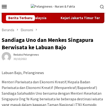
Loncat
Menu
ke
Mobile
konten
Olympiad di Malaysia
Berita Terbaru
Kejari Jakarta Timur Terima Tersan
Beranda
Ekonomi
Sandiaga Uno dan Menkes Singapura
Berwisata ke Labuan Bajo
Redaksi Pelanginews
30/10/2022
Labuan Bajo, Pelanginews
Menteri Pariwisata dan Ekonomi Kreatif/Kepala Badan
Pariwisata dan Ekonomi Kreatif (Menparekraf/Baparekraf)
Sandiaga Salahuddin Uno bersama dengan Menteri Kesehatan
Singapura Ong Ye Kung berwisata ke beberapa destinasi wisata
yang masuk dalam kawasan Taman Nasional (TN) Komodo