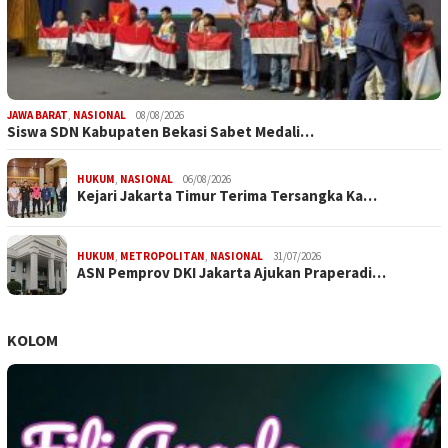
JAWA BARAT
,
NASIONAL
08/08/2026
Siswa SDN Kabupaten Bekasi Sabet Medali…
HUKUM
,
NASIONAL
06/08/2026
Kejari Jakarta Timur Terima Tersangka Ka…
HUKUM
,
METROPOLITAN
,
NASIONAL
31/07/2026
ASN Pemprov DKI Jakarta Ajukan Praperadi…
KOLOM