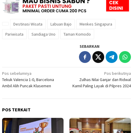
Destinasi Wisata
Labuan Bajo
Menkes Singapura
Pariwisata
Sandiaga Uno
Taman Komodo
SEBARKAN
Navigasi
Pos sebelumnya
Pos berikutnya
Tekuk Valencia 1-0, Barcelona
Zulhas Nilai Ganjar dan Ridwal
pos
Ambil Alih Puncak Klasemen
Kamil Paling Layak di Pilpres 2024
POS TERKAIT