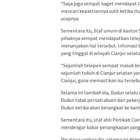
“Saya juga sempat kaget mendapat la
mencari kepastiannya sulit ketika itu
ucapnya.
Sementara itu, Staf umum di kantor 
pihaknya sempat mendapatkan telepo
menanyakan hal tersebut. Infomasi t
yang tinggal di wilayah Cianjur selata
“Sejumlah telepon sempat masuk ke
sejumlah tokoh di Cianjur selatan y
Cianjur, guna memastikan isu tersebut
Selama ini tambah dia, Dudun selalu
Dudun tidak pernah absen dari peker
Dudun ketika akan berangkat ke kant
Sementara itu, staf ahli Pemkab Cian
mendengar kabar penangkapan yang d
Pasalnya ungkap dia, selama ini dir