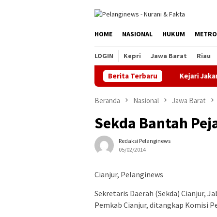
Loncat
ke
konten
HOME
NASIONAL
HUKUM
METRO
LOGIN
Kepri
Jawa Barat
Riau
Berita Terbaru
Kejari Jakarta Ti
Beranda
Nasional
Jawa Barat
Sekda Bantah Pej
Redaksi Pelanginews
05/02/2014
Cianjur, Pelanginews
Sekretaris Daerah (Sekda) Cianjur, J
Pemkab Cianjur, ditangkap Komisi P