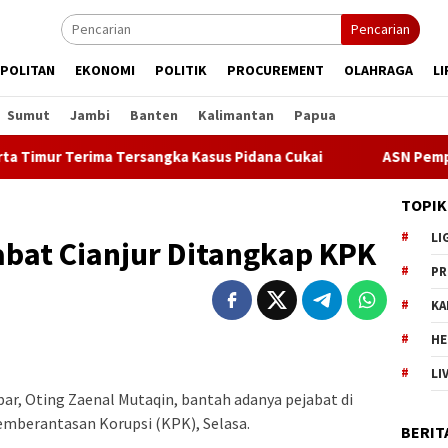
Pencarian
POLITAN
EKONOMI
POLITIK
PROCUREMENT
OLAHRAGA
LI
Sumut
Jambi
Banten
Kalimantan
Papua
mur Terima Tersangka Kasus Pidana Cukai
ASN Pemprov DKI 
TOPIK
LI
abat Cianjur Ditangkap KPK
PR
KA
HE
LI
abar, Oting Zaenal Mutaqin, bantah adanya pejabat di
emberantasan Korupsi (KPK), Selasa.
BERIT