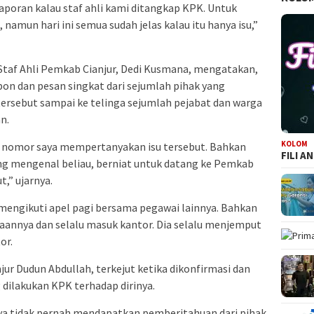
poran kalau staf ahli kami ditangkap KPK. Untuk
, namun hari ini semua sudah jelas kalau itu hanya isu,”
Staf Ahli Pemkab Cianjur, Dedi Kusmana, mengatakan,
n dan pesan singkat dari sejumlah pihak yang
ersebut sampai ke telinga sejumlah pejabat dan warga
n.
KOLOM
 nomor saya mempertanyakan isu tersebut. Bahkan
FILI A
ang mengenal beliau, berniat untuk datang ke Pemkab
,” ujarnya.
 mengikuti apel pagi bersama pegawai lainnya. Bahkan
jaannya dan selalu masuk kantor. Dia selalu menjemput
or.
jur Dudun Abdullah, terkejut ketika dikonfirmasi dan
ilakukan KPK terhadap dirinya.
inya tidak pernah mendapatkan pemberitahuan dari pihak