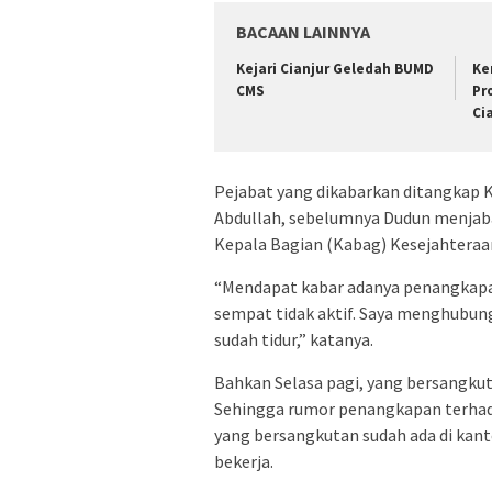
BACAAN LAINNYA
Kejari Cianjur Geledah BUMD
Ke
CMS
Pr
Ci
Pejabat yang dikabarkan ditangkap 
Abdullah, sebelumnya Dudun menjaba
Kepala Bagian (Kabag) Kesejahteraan
“Mendapat kabar adanya penangkapan
sempat tidak aktif. Saya menghubun
sudah tidur,” katanya.
Bahkan Selasa pagi, yang bersangkuta
Sehingga rumor penangkapan terhada
yang bersangkutan sudah ada di kanto
bekerja.