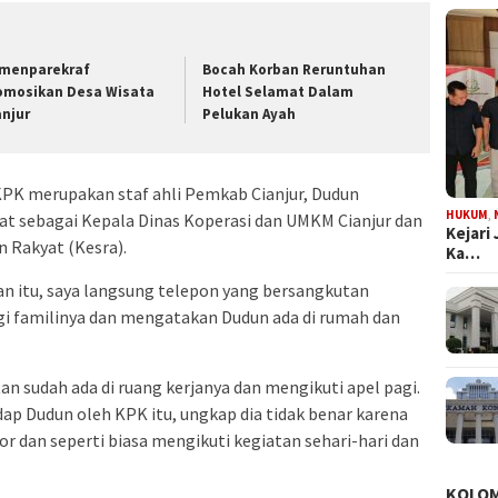
menparekraf
Bocah Korban Reruntuhan
omosikan Desa Wisata
Hotel Selamat Dalam
anjur
Pelukan Ayah
KPK merupakan staf ahli Pemkab Cianjur, Dudun
HUKUM
,
t sebagai Kepala Dinas Koperasi dan UMKM Cianjur dan
Kejari
 Rakyat (Kesra).
Ka…
 itu, saya langsung telepon yang bersangkutan
gi familinya dan mengatakan Dudun ada di rumah dan
n sudah ada di ruang kerjanya dan mengikuti apel pagi.
p Dudun oleh KPK itu, ungkap dia tidak benar karena
r dan seperti biasa mengikuti kegiatan sehari-hari dan
KOLO