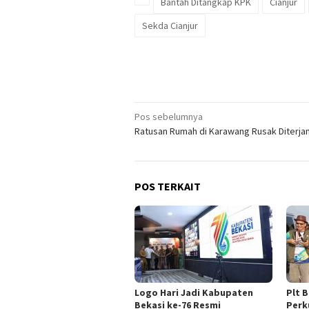
Bantah Ditangkap KPK
Cianjur
Sekda Cianjur
Navigasi
Pos sebelumnya
Ratusan Rumah di Karawang Rusak Diterjan
pos
POS TERKAIT
Logo Hari Jadi Kabupaten
Plt 
Bekasi ke-76 Resmi
Perk