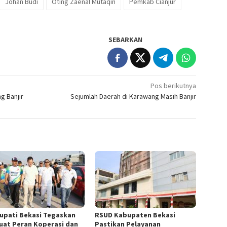
Johan Budi
Oting Zaenal Mutaqin
Pemkab Cianjur
SEBARKAN
Pos berikutnya
g Banjir
Sejumlah Daerah di Karawang Masih Banjir
Bupati Bekasi Tegaskan
RSUD Kabupaten Bekasi
uat Peran Koperasi dan
Pastikan Pelayanan