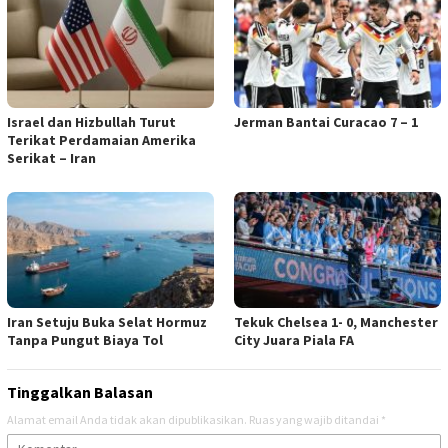
Israel dan Hizbullah Turut
Jerman Bantai Curacao 7 – 1
Terikat Perdamaian Amerika
Serikat – Iran
Iran Setuju Buka Selat Hormuz
Tekuk Chelsea 1- 0, Manchester
Tanpa Pungut Biaya Tol
City Juara Piala FA
Tinggalkan Balasan
Alamat email Anda tidak akan dipublikasikan.
Ruas yang wajib ditandai
*