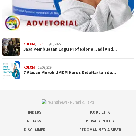
KOLOM
,
LIFE
15/07/2025
Jasa Pembuatan Lagu Profesional Jadi And…
KOLOM
15/08/2024
7 Alasan Merek UMKM Harus Didaftarkan da…
INDEKS
KODE ETIK
REDAKSI
PRIVACY POLICY
DISCLAIMER
PEDOMAN MEDIA SIBER