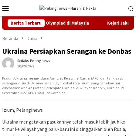
Loncat
Menu
ke
Mobile
konten
i Emas IMEC Olympiad di Malaysia
Berita Terbaru
Kejari Jakarta Timur T
Beranda
Dunia
Ukraina Persiapkan Serangan ke Donbas
Redaksi Pelanginews
20/09/2022
Prajurit Ukraina mengendarai Armored Personnel Carrier (APC) dan tank, saat
serangan Rusia di Ukraina berlanjut, di dekat kota Izium, yang baru-baru ini
dibebaskan oleh Angkatan Bersenjata Ukraina, di wilayah Kharkiv, Ukraina 19
September 2022. REUTERS/Gleb Garanich
Izium, Pelanginews
Ukraina mengatakan pasukannya telah masuk lebih jauh ke
timur ke wilayah yang baru-baru ini ditinggalkan oleh Rusia,