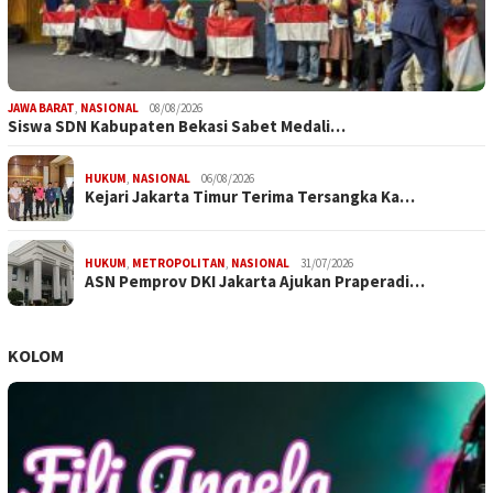
JAWA BARAT
,
NASIONAL
08/08/2026
Siswa SDN Kabupaten Bekasi Sabet Medali…
HUKUM
,
NASIONAL
06/08/2026
Kejari Jakarta Timur Terima Tersangka Ka…
HUKUM
,
METROPOLITAN
,
NASIONAL
31/07/2026
ASN Pemprov DKI Jakarta Ajukan Praperadi…
KOLOM