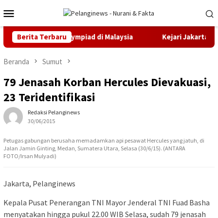
Loncat
Menu
ke
Mobile
konten
 Emas IMEC Olympiad di Malaysia
Berita Terbaru
Kejari Jakarta Timur T
Beranda
Sumut
79 Jenasah Korban Hercules Dievakuasi,
23 Teridentifikasi
Redaksi Pelanginews
30/06/2015
Petugas gabungan berusaha memadamkan api pesawat Hercules yang jatuh, di
Jalan Jamin Ginting, Medan, Sumatera Utara, Selasa (30/6/15). (ANTARA
FOTO/Irsan Mulyadi)
Jakarta, Pelanginews
Kepala Pusat Penerangan TNI Mayor Jenderal TNI Fuad Basha
menyatakan hingga pukul 22.00 WIB Selasa, sudah 79 jenasah