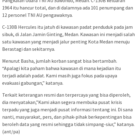
Pangkalan Udara TNI AU Suwondo, Medan. C-130B keluaran
1964 itu hancur total, dan di dalamnya ada 101 penumpang dan
12 personel TNI AU pengawaknya.
C-130B Hercules itu jatuh di kawasan padat penduduk pada jam
sibuk, di Jalan Jamin Ginting, Medan. Kawasan ini menjadi salah
satu kawasan yang menjadi jalur penting Kota Medan menuju
Berastagi dan sekitarnya.
Menurut Basha, jumlah korban sangat bisa bertambah.
“Apalagi kita paham bahwa kawasan di mana kejadian itu
terjadi adalah padat. Kami masih juga fokus pada upaya
evakuasi gabungan,” katanya.
Terkait keterangan resmi dan terpercaya yang bisa diperoleh,
dia menyatakan,”Kami akan segera membuka pusat krisis
terpadu yang juga menjadi pusat informasi tentang ini. Di sana
nanti, masyarakat, pers, dan pihak-pihak berkepentingan bisa
beroleh data yang resmi sehingga tidak simpang-siur,” katanya.
(ant/pa)