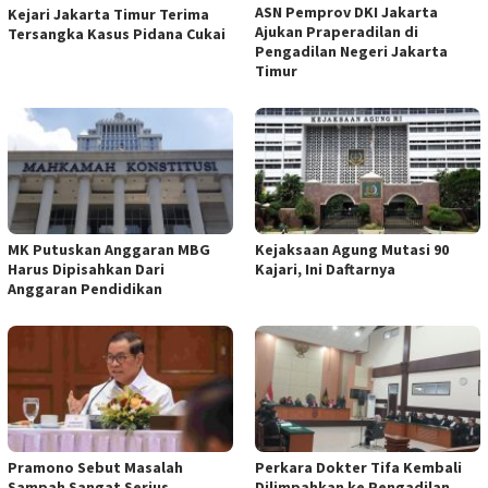
ASN Pemprov DKI Jakarta
Kejari Jakarta Timur Terima
Ajukan Praperadilan di
Tersangka Kasus Pidana Cukai
Pengadilan Negeri Jakarta
Timur
MK Putuskan Anggaran MBG
Kejaksaan Agung Mutasi 90
Harus Dipisahkan Dari
Kajari, Ini Daftarnya
Anggaran Pendidikan
Pramono Sebut Masalah
Perkara Dokter Tifa Kembali
Sampah Sangat Serius
Dilimpahkan ke Pengadilan