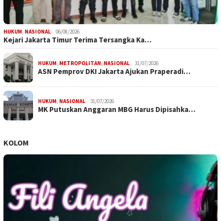
HUKUM
,
NASIONAL
06/08/2026
Kejari Jakarta Timur Terima Tersangka Ka…
HUKUM
,
METROPOLITAN
,
NASIONAL
31/07/2026
ASN Pemprov DKI Jakarta Ajukan Praperadi…
HUKUM
,
NASIONAL
31/07/2026
MK Putuskan Anggaran MBG Harus Dipisahka…
KOLOM