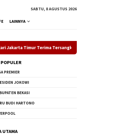
SABTU, 8 AGUSTUS 2026
FE
LAINNYA
karta Timur Terima Tersangka Kasus Pidana Cukai
ASN Pem
 POPULER
GA PREMIER
ESIDEN JOKOWI
BUPATEN BEKASI
RU BUDI HARTONO
VERPOOL
A UTAMA