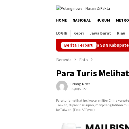
Loncat
ke
konten
HOME
NASIONAL
HUKUM
METRO
LOGIN
Kepri
Jawa Barat
Riau
Berita Terbaru
Siswa SDN Kabupaten Bekas
Beranda
Foto
Para Turis Melihat
Pelangi News
05/08/2022
Para turis melihat helikopter militer China yang 
Taiwan, di provinsi Fujian, menjelang latihan m
ke Taiwan. (Foto: AFP/voa)