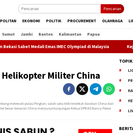
Pencarian
POLITAN
EKONOMI
POLITIK
PROCUREMENT
OLAHRAGA
LI
Sumut
Jambi
Banten
Kalimantan
Papua
i Sabet Medali Emas IMEC Olympiad di Malaysia
Kejari Ja
TOPIK
LI
 Helikopter Militer China
PR
KA
HE
terbang melewati pulau Pingtan, salah satu titik terdekat daratan China dari
iliter besar-besaran China menyusul kunjungan Ketua DPR AS Nancy Pelosi
LI
BERIT