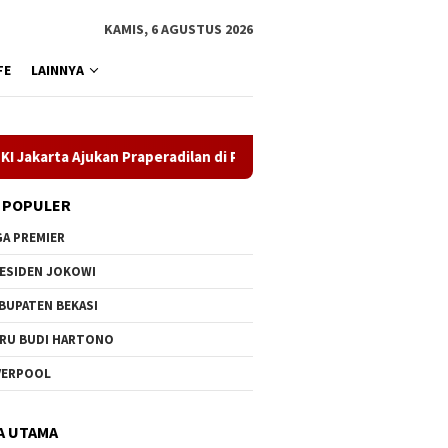
KAMIS, 6 AGUSTUS 2026
FE
LAINNYA
jukan Praperadilan di Pengadilan Negeri Jakarta Timur
M
 POPULER
GA PREMIER
ESIDEN JOKOWI
BUPATEN BEKASI
RU BUDI HARTONO
VERPOOL
A UTAMA