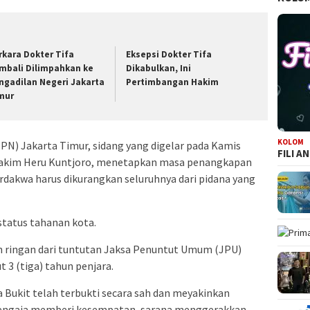
rkara Dokter Tifa
Eksepsi Dokter Tifa
mbali Dilimpahkan ke
Dikabulkan, Ini
ngadilan Negeri Jakarta
Pertimbangan Hakim
mur
KOLOM
(PN) Jakarta Timur, sidang yang digelar pada Kamis
FILI A
 hakim Heru Kuntjoro, menetapkan masa penangkapan
erdakwa harus dikurangkan seluruhnya dari pidana yang
status tahanan kota.
ih ringan dari tuntutan Jaksa Penuntut Umum (JPU)
 3 (tiga) tahun penjara.
 Bukit telah terbukti secara sah dan meyakinkan
sengaja memberi kesempatan, sarana menggerakkan,