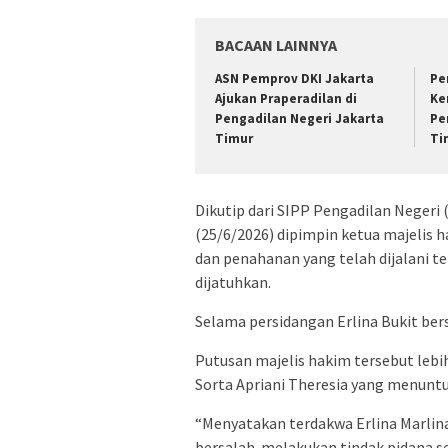
BACAAN LAINNYA
ASN Pemprov DKI Jakarta
Pe
Ajukan Praperadilan di
Ke
Pengadilan Negeri Jakarta
Pe
Timur
Ti
Dikutip dari SIPP Pengadilan Negeri 
(25/6/2026) dipimpin ketua majelis
dan penahanan yang telah dijalani t
dijatuhkan.
Selama persidangan Erlina Bukit ber
Putusan majelis hakim tersebut leb
Sorta Apriani Theresia yang menuntut
“Menyatakan terdakwa Erlina Marlina
bersalah melakukan tindak pidana 