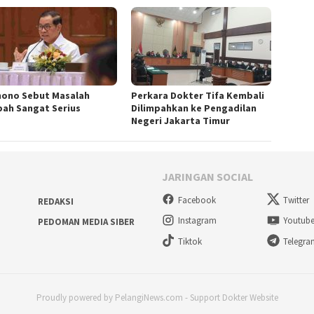
ono Sebut Masalah
Perkara Dokter Tifa Kembali
ah Sangat Serius
Dilimpahkan ke Pengadilan
Negeri Jakarta Timur
JARINGAN SOCIAL
Facebook
Twitter
REDAKSI
Instagram
Youtub
PEDOMAN MEDIA SIBER
Tiktok
Telegr
Proudly powered by PelangiNews.com - Support Dokter Website