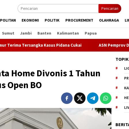
Pencarian
POLITAN
EKONOMI
POLITIK
PROCUREMENT
OLAHRAGA
LI
Sumut
Jambi
Banten
Kalimantan
Papua
 Tersangka Kasus Pidana Cukai
ASN Pemprov DKI Jakarta A
TOPIK
LI
nta Home Divonis 1 Tahun
PR
us Open BO
KA
HE
LI
BERIT