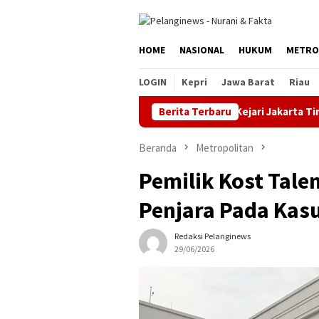
Loncat
ke
konten
HOME
NASIONAL
HUKUM
METRO
LOGIN
Kepri
Jawa Barat
Riau
Berita Terbaru
Kejari Jakarta Timur Terima
Beranda
Metropolitan
Pemilik Kost Tale
Penjara Pada Kas
Redaksi Pelanginews
29/06/2026