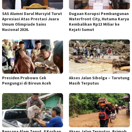
SAS Alumni Darul Mursyid Turut
Dugaan Korupsi Pembangunan
Apresiasi Atas Prestasi Juara
Waterfront City, Hutama Karya
Umum Olimpiade Sains
Kembalikan Rp13 Miliar ke
Nasional 2026.
Kejati Sumut
Presiden Prabowo Cek
Akses Jalan Sibolga – Tarutung
Pengungsi di Bireun Aceh
Masih Terputus
Bencana Alam Taput, 8 Korban
Akses Jalan Terputus, Brimob