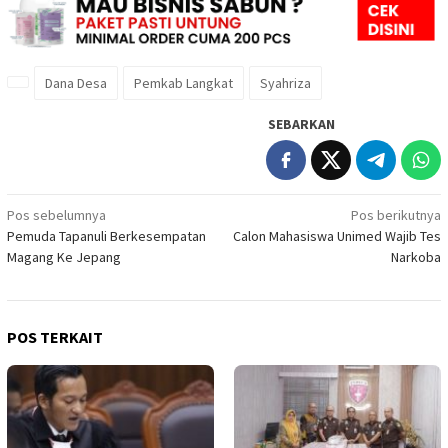
Dana Desa
Pemkab Langkat
Syahriza
SEBARKAN
Navigasi
Pos sebelumnya
Pos berikutnya
Pemuda Tapanuli Berkesempatan
Calon Mahasiswa Unimed Wajib Tes
pos
Magang Ke Jepang
Narkoba
POS TERKAIT