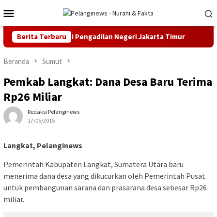
Loncat
Menu
ke
Mobile
konten
Praperadilan di Pengadilan Negeri Jakarta Timur
Berita Terbaru
MK Put
Beranda
Sumut
Pemkab Langkat: Dana Desa Baru Terima
Rp26 Miliar
Redaksi Pelanginews
17/05/2015
Langkat, Pelanginews
Pemerintah Kabupaten Langkat, Sumatera Utara baru
menerima dana desa yang dikucurkan oleh Pemerintah Pusat
untuk pembangunan sarana dan prasarana desa sebesar Rp26
miliar.