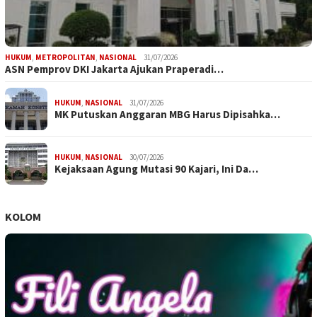
HUKUM
,
METROPOLITAN
,
NASIONAL
31/07/2026
ASN Pemprov DKI Jakarta Ajukan Praperadi…
HUKUM
,
NASIONAL
31/07/2026
MK Putuskan Anggaran MBG Harus Dipisahka…
HUKUM
,
NASIONAL
30/07/2026
Kejaksaan Agung Mutasi 90 Kajari, Ini Da…
KOLOM