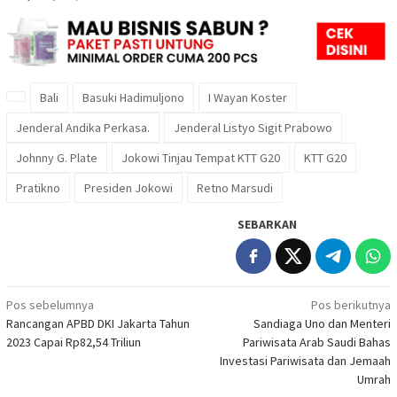
Bali
Basuki Hadimuljono
I Wayan Koster
Jenderal Andika Perkasa.
Jenderal Listyo Sigit Prabowo
Johnny G. Plate
Jokowi Tinjau Tempat KTT G20
KTT G20
Pratikno
Presiden Jokowi
Retno Marsudi
SEBARKAN
Navigasi
Pos sebelumnya
Pos berikutnya
Rancangan APBD DKI Jakarta Tahun
Sandiaga Uno dan Menteri
pos
2023 Capai Rp82,54 Triliun
Pariwisata Arab Saudi Bahas
Investasi Pariwisata dan Jemaah
Umrah