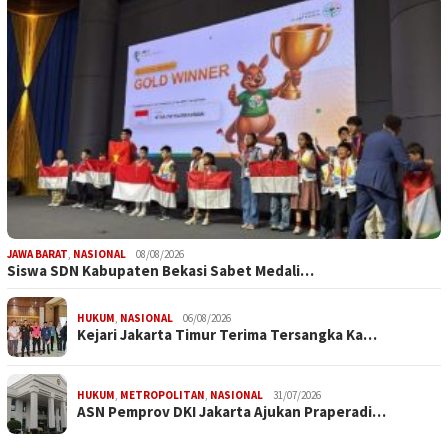
JAWA BARAT
,
NASIONAL
08/08/2026
Siswa SDN Kabupaten Bekasi Sabet Medali…
HUKUM
,
NASIONAL
06/08/2026
Kejari Jakarta Timur Terima Tersangka Ka…
HUKUM
,
METROPOLITAN
,
NASIONAL
31/07/2026
ASN Pemprov DKI Jakarta Ajukan Praperadi…