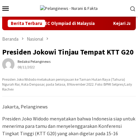
Loncat
Menu
ke
Mobile
konten
dali Emas IMEC Olympiad di Malaysia
Berita Terbaru
Kejari Jakarta Timu
Beranda
Nasional
Presiden Jokowi Tinjau Tempat KTT G20
Redaksi Pelanginews
08/11/2022
Presiden Joko Widodo melakukan peninjauan ke Taman Hutan Raya (Tahura)
Ngurah Rai, Kota Denpasar, pada Selasa, 8 November 2022. Foto: BPMI Setpres/Laily
Rachev
Jakarta, Pelanginews
Presiden Joko Widodo menyatakan bahwa Indonesia siap untuk
menerima para tamu dan menyelenggarakan Konferensi
Tingkat Tinggi (KTT G20) yang akan digelar pada 15-16