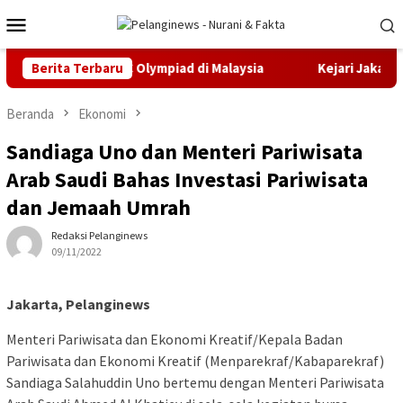
Loncat
Menu
ke
Mobile
konten
li Emas IMEC Olympiad di Malaysia
Berita Terbaru
Kejari Jakarta Timur 
Beranda
Ekonomi
Sandiaga Uno dan Menteri Pariwisata
Arab Saudi Bahas Investasi Pariwisata
dan Jemaah Umrah
Redaksi Pelanginews
09/11/2022
Jakarta, Pelanginews
Menteri Pariwisata dan Ekonomi Kreatif/Kepala Badan
Pariwisata dan Ekonomi Kreatif (Menparekraf/Kabaparekraf)
Sandiaga Salahuddin Uno bertemu dengan Menteri Pariwisata