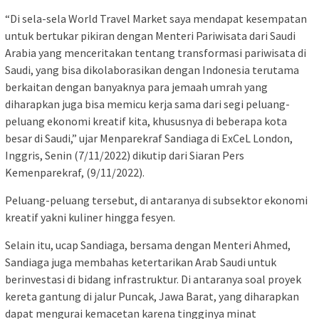
“Di sela-sela World Travel Market saya mendapat kesempatan
untuk bertukar pikiran dengan Menteri Pariwisata dari Saudi
Arabia yang menceritakan tentang transformasi pariwisata di
Saudi, yang bisa dikolaborasikan dengan Indonesia terutama
berkaitan dengan banyaknya para jemaah umrah yang
diharapkan juga bisa memicu kerja sama dari segi peluang-
peluang ekonomi kreatif kita, khususnya di beberapa kota
besar di Saudi,” ujar Menparekraf Sandiaga di ExCeL London,
Inggris, Senin (7/11/2022) dikutip dari Siaran Pers
Kemenparekraf, (9/11/2022).
Peluang-peluang tersebut, di antaranya di subsektor ekonomi
kreatif yakni kuliner hingga fesyen.
Selain itu, ucap Sandiaga, bersama dengan Menteri Ahmed,
Sandiaga juga membahas ketertarikan Arab Saudi untuk
berinvestasi di bidang infrastruktur. Di antaranya soal proyek
kereta gantung di jalur Puncak, Jawa Barat, yang diharapkan
dapat mengurai kemacetan karena tingginya minat