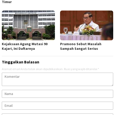
Timur
Kejaksaan Agung Mutasi 90
Pramono Sebut Masalah
Kajari, Ini Daftarnya
Sampah Sangat Serius
Tinggalkan Balasan
Alamat email Anda tidak akan dipublikasikan.
Ruas yang wajib ditandai
*