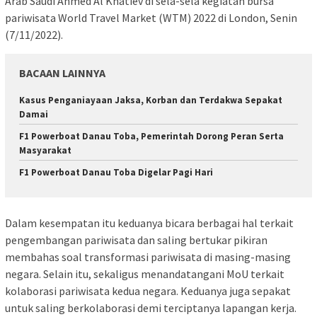
Arab Saudi Ahmed Al Khatiev di sela-sela kegiatan bursa
pariwisata World Travel Market (WTM) 2022 di London, Senin
(7/11/2022).
BACAAN LAINNYA
Kasus Penganiayaan Jaksa, Korban dan Terdakwa Sepakat
Damai
F1 Powerboat Danau Toba, Pemerintah Dorong Peran Serta
Masyarakat
F1 Powerboat Danau Toba Digelar Pagi Hari
Dalam kesempatan itu keduanya bicara berbagai hal terkait
pengembangan pariwisata dan saling bertukar pikiran
membahas soal transformasi pariwisata di masing-masing
negara. Selain itu, sekaligus menandatangani MoU terkait
kolaborasi pariwisata kedua negara. Keduanya juga sepakat
untuk saling berkolaborasi demi terciptanya lapangan kerja.