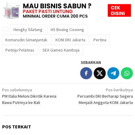
Hengky Silatang
HS Boxing Ciseeng
Komarudin Simanjuntak
KONI DKI Jakarta
Pertina
Petinju Pelatnas
SEA Games Kamboja
SEBARKAN
Navigasi
Pos sebelumnya
Pos berikutnya
PM Italia Meloni Dikritik Karena
Persambi DKI Berharap Segera
pos
Bawa Putrinya ke Bali
Menjadi Anggota KONI Jakarta
POS TERKAIT